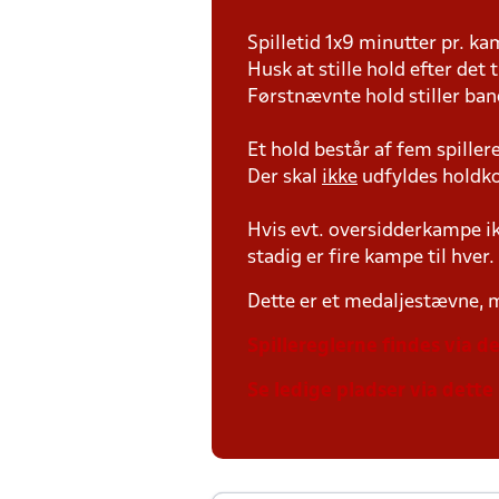
Spilletid 1x9 minutter pr. k
Husk at stille hold efter det 
Førstnævnte hold stiller ban
Et hold består af fem spille
Der skal
ikke
udfyldes holdko
Hvis evt. oversidderkampe ik
stadig er fire kampe til hver.
Dette er et medaljestævne, me
Spillereglerne findes via de
Se ledige pladser via dette 