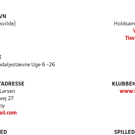
VN
svilde)
Holdsam
Tisv
E
edaljestævne Uge 6 -26
TADRESSE
KLUBBEN
 Larsen
www.v
vej 27
by
il.com
TED
SPILLE