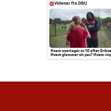
Videoer fra DBU
05
Hvem overtager nr.10 efter Eriks
Hvem glemmer sit pas? Hvem rin
Joachim altid til efter kampe?