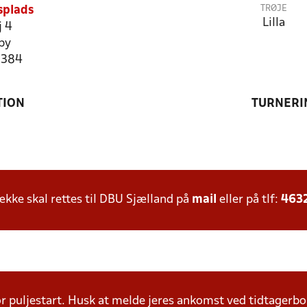
TRØJE
splads
Lilla
j 4
by
5384
TION
TURNERI
ke skal rettes til DBU Sjælland på
mail
eller på tlf:
463
r puljestart. Husk at melde jeres ankomst ved tidtagerbo