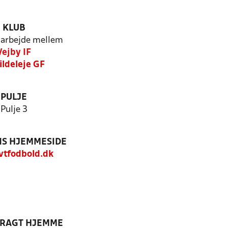
KLUB
arbejde mellem
Vejby IF
ildeleje GF
PULJE
Pulje 3
S HJEMMESIDE
tfodbold.dk
DRAGT HJEMME