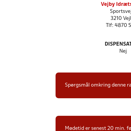
Vejby Idræt
Sportsve
3210 Vej
Tlf: 4870 
DISPENSA
Nej
Spørgsmål omkring denne ræk
Mødetid er senest 20 min. fø