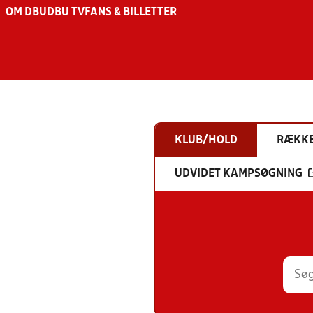
OM DBU
DBU TV
FANS & BILLETTER
KLUB/HOLD
RÆKK
UDVIDET KAMPSØGNING