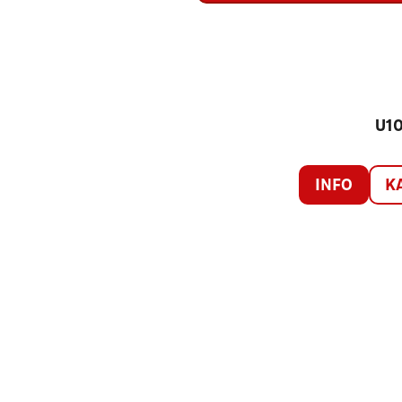
U10
INFO
K