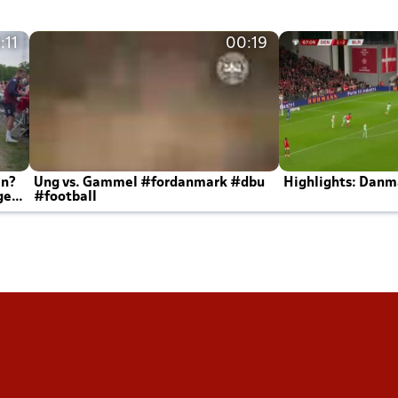
:11
00:19
en?
Ung vs. Gammel #fordanmark #dbu
Highlights: Danma
ger
#football