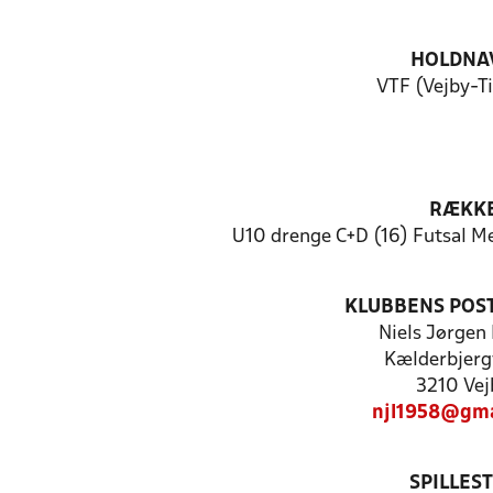
HOLDNA
VTF (Vejby-Ti
RÆKK
U10 drenge C+D (16) Futsal M
KLUBBENS POS
Niels Jørgen
Kælderbjerg
3210 Vej
njl1958@gma
SPILLES