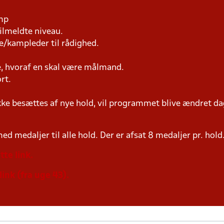
amp
tilmeldte niveau.
e/kampleder til rådighed.
re, hvoraf en skal være målmand.
rt.
ke besættes af nye hold, vil programmet blive ændret dag
d medaljer til alle hold. Der er afsat 8 medaljer pr. hold
tte link.
link (fra uge 43).