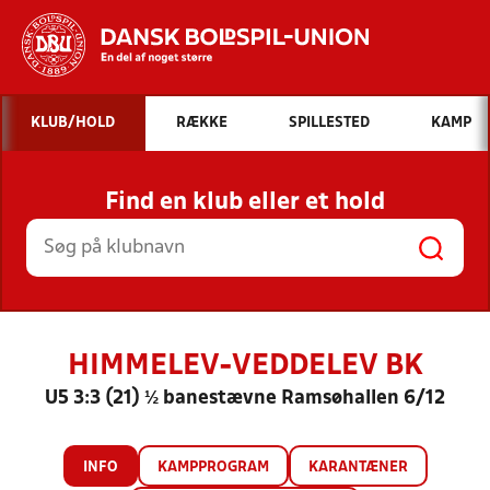
Hvad vil du søge efter?
KLUB/HOLD
RÆKKE
SPILLESTED
KAMP
INDHOLD OG NYHEDER
Find en klub eller et hold
STILLINGER, RESULTATER, KLUBBER OG
HOLD
HIMMELEV-VEDDELEV BK
U5 3:3 (21) ½ banestævne Ramsøhallen 6/12
INFO
KAMPPROGRAM
KARANTÆNER