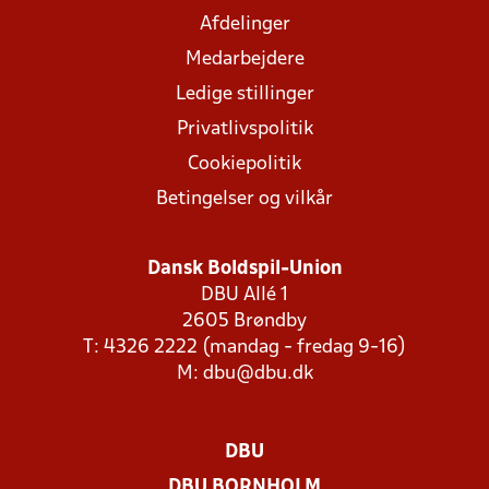
Afdelinger
Medarbejdere
Ledige stillinger
Privatlivspolitik
Cookiepolitik
Betingelser og vilkår
Dansk Boldspil-Union
DBU Allé 1
2605 Brøndby
T: 4326 2222 (mandag - fredag 9-16)
M:
dbu@dbu.dk
DBU
DBU BORNHOLM