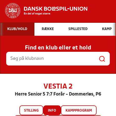
Hvad vil du søge efter?
KLUB/HOLD
RÆKKE
SPILLESTED
KAMP
INDHOLD OG NYHEDER
Find en klub eller et hold
STILLINGER, RESULTATER, KLUBBER OG
HOLD
VESTIA 2
Herre Senior 5 7:7 Forår - Dommerløs, P6
STILLING
INFO
KAMPPROGRAM