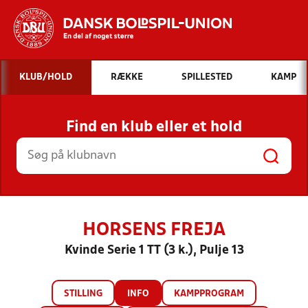
Hvad vil du søge efter?
KLUB/HOLD
RÆKKE
SPILLESTED
KAMP
INDHOLD OG NYHEDER
Find en klub eller et hold
STILLINGER, RESULTATER, KLUBBER OG
HOLD
HORSENS FREJA
Kvinde Serie 1 TT (3 k.), Pulje 13
STILLING
INFO
KAMPPROGRAM