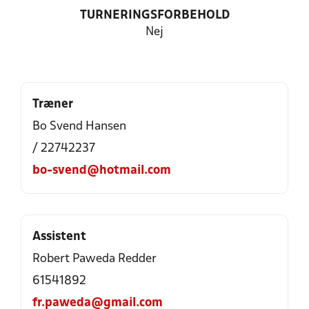
TURNERINGSFORBEHOLD
Nej
Træner
Bo Svend Hansen
/ 22742237
bo-svend@hotmail.com
Assistent
Robert Paweda Redder
61541892
fr.paweda@gmail.com