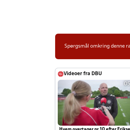
Spørgsmål omkring denne ræk
Videoer fra DBU
05
Hvem overtager nr.10 efter Eriks