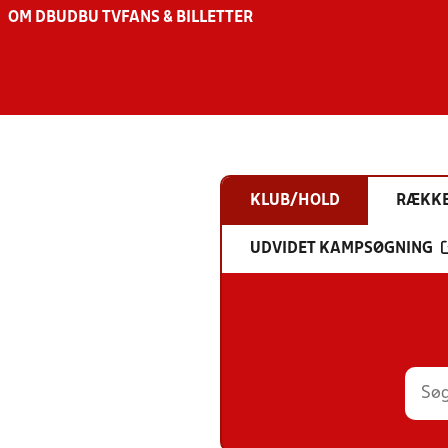
OM DBU
DBU TV
FANS & BILLETTER
KLUB/HOLD
RÆKK
UDVIDET KAMPSØGNING