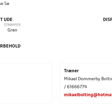
se Sø
T UDE
DIS
STRØMPER
Grøn
ORBEHOLD
Træner
Mikael Dommerby Bolti
/ 61666774
mikaelbolting@hotmai