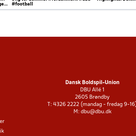
ger
#football
Dansk Boldspil-Union
DBU Allé 1
2605 Brøndby
T: 4326 2222 (mandag - fredag 9-16
M:
dbu@dbu.dk
ger
ik