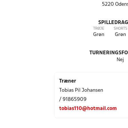
5220 Oden
SPILLEDRAG
TRØJE
SHORTS
Grøn
Grøn
TURNERINGSF
Nej
Træner
Tobias Pil Johansen
/ 91865909
tobias110@hotmail.com