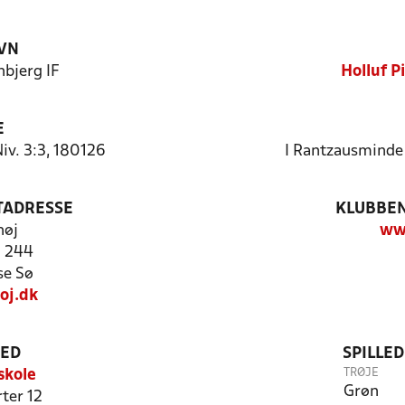
VN
nbjerg IF
Holluf P
E
Niv. 3:3, 180126
I Rantzausminde
TADRESSE
KLUBBEN
høj
ww
. 244
se Sø
oj.dk
TED
SPILLE
TRØJE
 skole
Grøn
ter 12