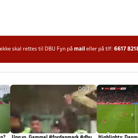
ke skal rettes til DBU Fyn på
mail
eller på tlf:
6617 821
:11
00:19
en?
Ung vs. Gammel #fordanmark #dbu
Highlights: Danma