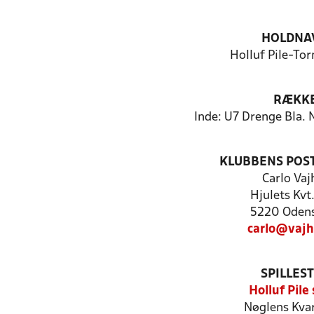
HOLDNA
Holluf Pile-Tor
RÆKK
Inde: U7 Drenge Bla. 
KLUBBENS POS
Carlo Vaj
Hjulets Kvt
5220 Oden
carlo@vajh
SPILLES
Holluf Pile
Nøglens Kvar