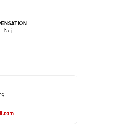
PENSATION
Nej
ng
l.com