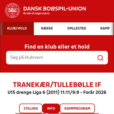
Hvad vil du søge efter?
KLUB/HOLD
RÆKKE
SPILLESTED
KAMP
INDHOLD OG NYHEDER
Find en klub eller et hold
STILLINGER, RESULTATER, KLUBBER OG
HOLD
TRANEKÆR/TULLEBØLLE IF
U15 drenge Liga 6 (2011) 11:11/9:9 - Forår 2026
STILLING
INFO
KAMPPROGRAM