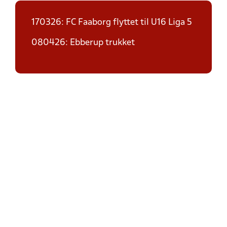
170326: FC Faaborg flyttet til U16 Liga 5
080426: Ebberup trukket