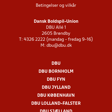
Betingelser og vilkår
Dansk Boldspil-Union
DBU Allé 1
2605 Brøndby
T: 4326 2222 (mandag - fredag 9-16)
M:
dbu@dbu.dk
DBU
DBU BORNHOLM
DBU FYN
DBU JYLLAND
DBU KØBENHAVN
DBU LOLLAND-FALSTER
DBU SJÆLLAND