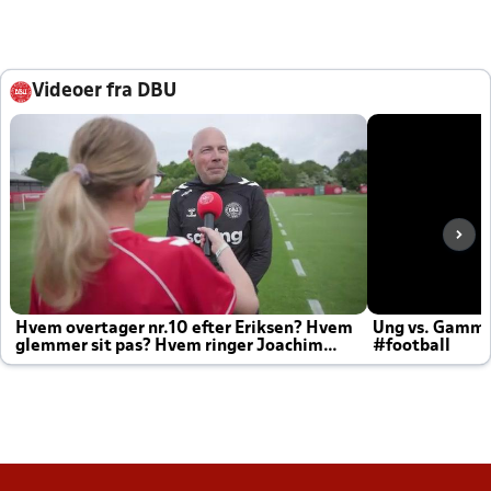
Videoer fra DBU
Hvem overtager nr.10 efter Eriksen? Hvem
Ung vs. Gamm
glemmer sit pas? Hvem ringer Joachim
#football
altid til efter kampe?