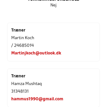
Nej
Træner
Martin Koch
/ 24685014
Martinjkoch@outlook.dk
Træner
Hamza Mushtaq
31348131
hammus1990@gmail.com