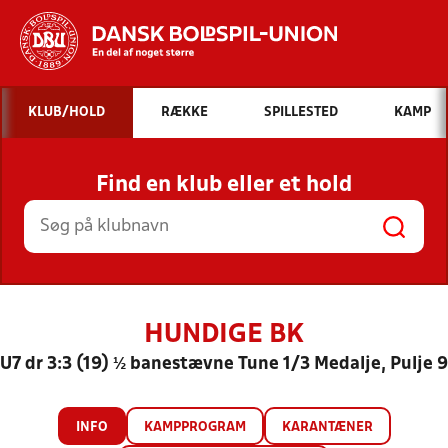
Hvad vil du søge efter?
KLUB/HOLD
RÆKKE
SPILLESTED
KAMP
INDHOLD OG NYHEDER
Find en klub eller et hold
STILLINGER, RESULTATER, KLUBBER OG
HOLD
HUNDIGE BK
U7 dr 3:3 (19) ½ banestævne Tune 1/3 Medalje, Pulje 9
INFO
KAMPPROGRAM
KARANTÆNER