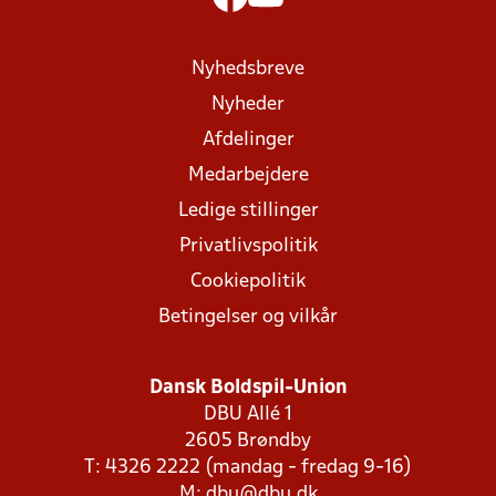
Nyhedsbreve
Nyheder
Afdelinger
Medarbejdere
Ledige stillinger
Privatlivspolitik
Cookiepolitik
Betingelser og vilkår
Dansk Boldspil-Union
DBU Allé 1
2605 Brøndby
T: 4326 2222 (mandag - fredag 9-16)
M:
dbu@dbu.dk