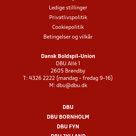
Ledige stillinger
Privatlivspolitik
Cookiepolitik
Betingelser og vilkår
Dansk Boldspil-Union
DBU Allé 1
2605 Brøndby
T: 4326 2222 (mandag - fredag 9-16)
M:
dbu@dbu.dk
DBU
DBU BORNHOLM
DBU FYN