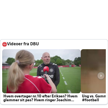
Videoer fra DBU
Hvem overtager nr.10 efter Eriksen? Hvem
Ung vs. Gamm
glemmer sit pas? Hvem ringer Joachim
#football
altid til efter kampe?