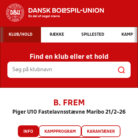
Hvad vil du søge efter?
KLUB/HOLD
RÆKKE
SPILLESTED
KAMP
INDHOLD OG NYHEDER
Find en klub eller et hold
STILLINGER, RESULTATER, KLUBBER OG
HOLD
B. FREM
Piger U10 Fastelavnsstævne Maribo 21/2-26
INFO
KAMPPROGRAM
KARANTÆNER