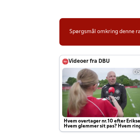
Spørgsmål omkring denne ræk
Videoer fra DBU
05
Hvem overtager nr.10 efter Eriks
Hvem glemmer sit pas? Hvem rin
Joachim altid til efter kampe?