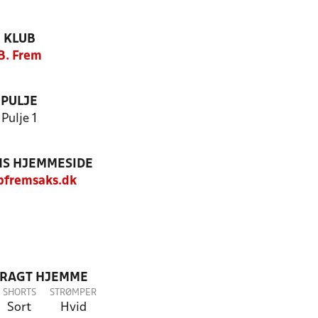
KLUB
B. Frem
PULJE
Pulje 1
S HJEMMESIDE
fremsaks.dk
DRAGT HJEMME
SHORTS
STRØMPER
Sort
Hvid