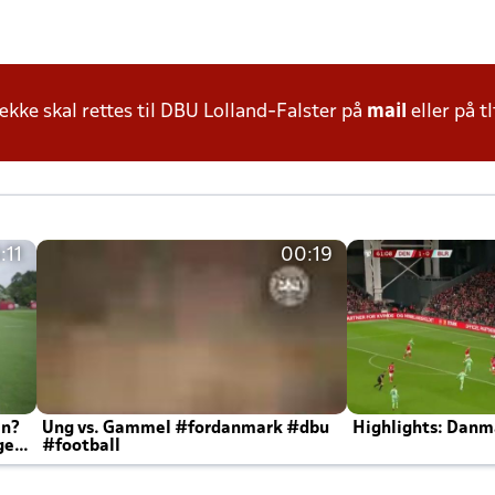
ke skal rettes til DBU Lolland-Falster på
mail
eller på tl
:11
00:19
en?
Ung vs. Gammel #fordanmark #dbu
Highlights: Danma
ger
#football