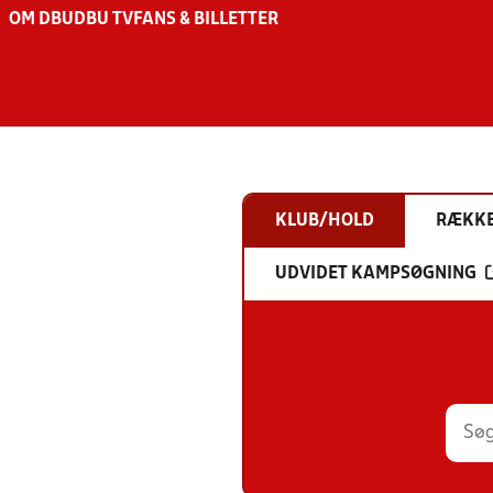
OM DBU
DBU TV
FANS & BILLETTER
KLUB/HOLD
RÆKK
UDVIDET KAMPSØGNING