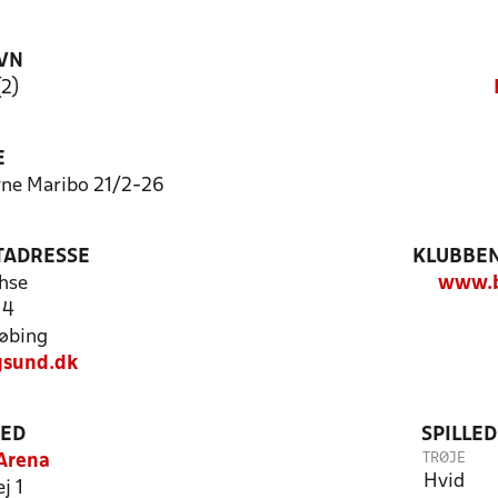
VN
(2)
E
vne Maribo 21/2-26
TADRESSE
KLUBBEN
hse
www.b
14
øbing
sund.dk
TED
SPILLE
TRØJE
 Arena
Hvid
j 1