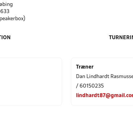
øbing
4633
speakerbox)
TION
TURNERI
Træner
Dan Lindhardt Rasmuss
/ 60150235
lindhardt87@gmail.c