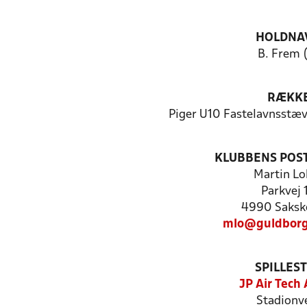
HOLDNA
B. Frem 
RÆKK
Piger U10 Fastelavnsstæ
KLUBBENS POS
Martin Lo
Parkvej 
4990 Saksk
mlo@guldborg
SPILLES
JP Air Tech
Stadionve