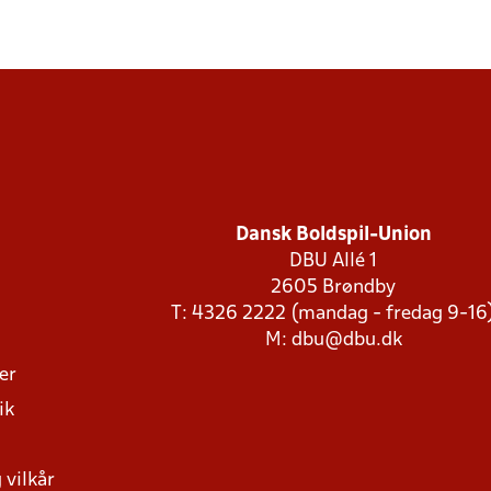
Dansk Boldspil-Union
DBU Allé 1
2605 Brøndby
T: 4326 2222 (mandag - fredag 9-16
M:
dbu@dbu.dk
ger
ik
 vilkår