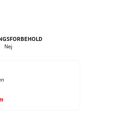
NGSFORBEHOLD
Nej
en
om