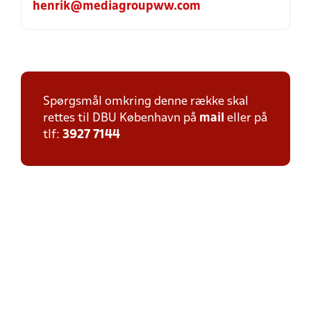
henrik@mediagroupww.com
Spørgsmål omkring denne række skal
rettes til DBU København på
mail
eller på
tlf:
3927 7144