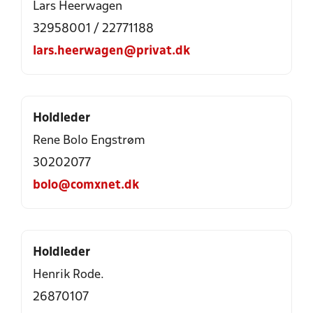
Lars Heerwagen
32958001 / 22771188
lars.heerwagen@privat.dk
Holdleder
Rene Bolo Engstrøm
30202077
bolo@comxnet.dk
Holdleder
Henrik Rode.
26870107