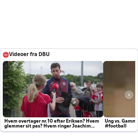
Videoer fra DBU
Hvem overtager nr.10 efter Eriksen? Hvem
Ung vs. Gamm
glemmer sit pas? Hvem ringer Joachim
#football
altid til efter kampe?