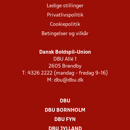
Ledige stillinger
Privatlivspolitik
Cookiepolitik
Betingelser og vilkår
Dansk Boldspil-Union
DBU Allé 1
2605 Brøndby
T: 4326 2222 (mandag - fredag 9-16)
M:
dbu@dbu.dk
DBU
DBU BORNHOLM
DBU FYN
DBU JYLLAND