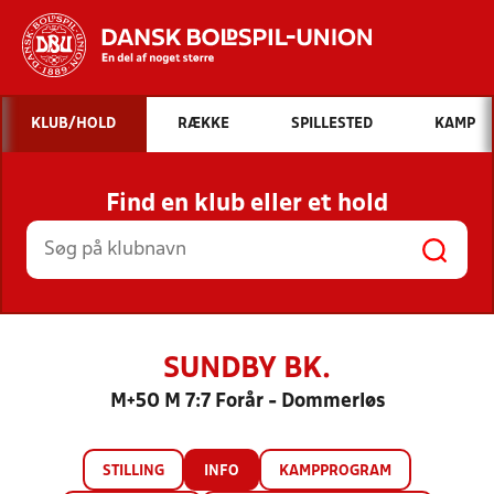
Hvad vil du søge efter?
KLUB/HOLD
RÆKKE
SPILLESTED
KAMP
INDHOLD OG NYHEDER
Find en klub eller et hold
STILLINGER, RESULTATER, KLUBBER OG
HOLD
SUNDBY BK.
M+50 M 7:7 Forår - Dommerløs
STILLING
INFO
KAMPPROGRAM