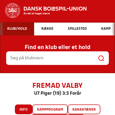
Hvad vil du søge efter?
KLUB/HOLD
RÆKKE
SPILLESTED
KAMP
INDHOLD OG NYHEDER
Find en klub eller et hold
STILLINGER, RESULTATER, KLUBBER OG
HOLD
FREMAD VALBY
U7 Piger (19) 3:3 Forår
INFO
KAMPPROGRAM
KARANTÆNER