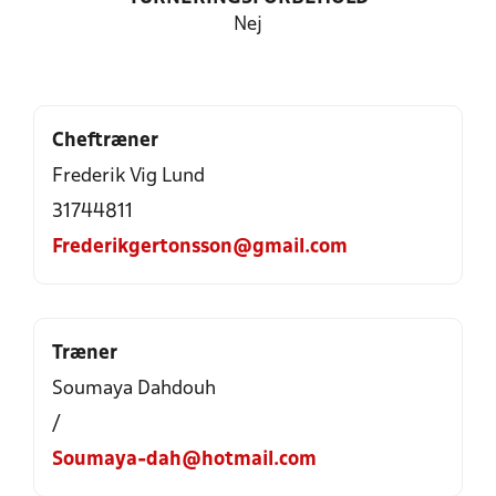
Nej
Cheftræner
Frederik Vig Lund
31744811
Frederikgertonsson@gmail.com
Træner
Soumaya Dahdouh
/
Soumaya-dah@hotmail.com