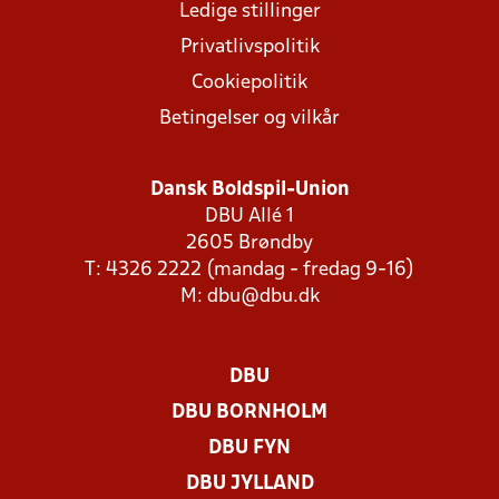
Ledige stillinger
Privatlivspolitik
Cookiepolitik
Betingelser og vilkår
Dansk Boldspil-Union
DBU Allé 1
2605 Brøndby
T: 4326 2222 (mandag - fredag 9-16)
M:
dbu@dbu.dk
DBU
DBU BORNHOLM
DBU FYN
DBU JYLLAND