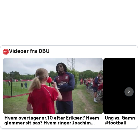
Videoer fra DBU
Hvem overtager nr.10 efter Eriksen? Hvem
Ung vs. Gamm
glemmer sit pas? Hvem ringer Joachim
#football
altid til efter kampe?