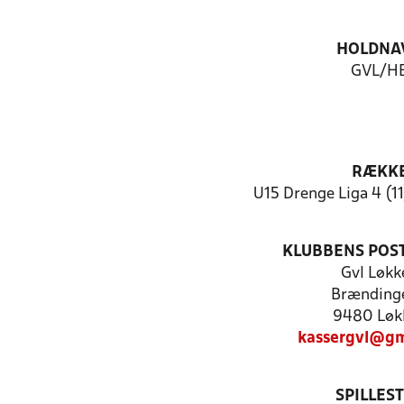
HOLDNA
GVL/H
RÆKK
U15 Drenge Liga 4 (1
KLUBBENS POS
Gvl Løkk
Brændinge
9480 Løk
kassergvl@gm
SPILLES