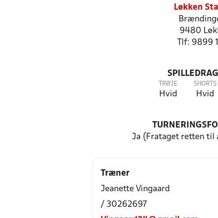
Løkken St
Brændinge
9480 Løk
Tlf: 9899 
SPILLEDRAG
TRØJE
SHORTS
Hvid
Hvid
TURNERINGSF
Ja (Frataget retten til
Træner
Jeanette Vingaard
/ 30262697