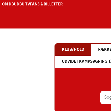
OM DBU
DBU TV
FANS & BILLETTER
KLUB/HOLD
RÆKK
UDVIDET KAMPSØGNING