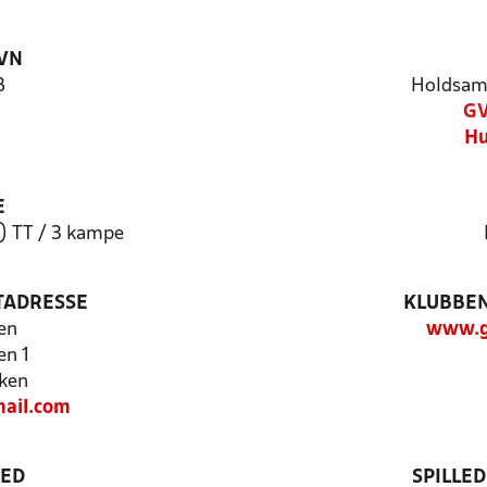
VN
B
Holdsam
GV
Hu
E
1) TT / 3 kampe
TADRESSE
KLUBBEN
en
www.g
n 1
ken
ail.com
TED
SPILLE