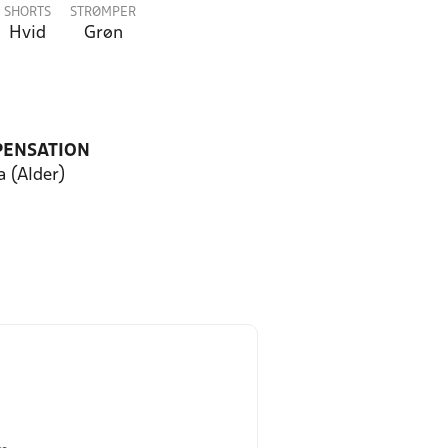
SHORTS
STRØMPER
Hvid
Grøn
PENSATION
a (Alder)