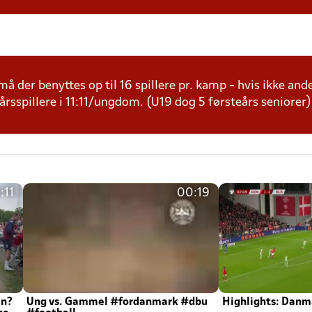
å der benyttes op til 16 spillere pr. kamp - hvis ikke andet
årsspillere i 11:11/ungdom. (U19 dog 5 førsteårs seniorer)
:11
00:19
en?
Ung vs. Gammel #fordanmark #dbu
Highlights: Danma