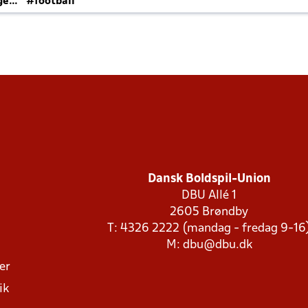
ger
#football
Dansk Boldspil-Union
DBU Allé 1
2605 Brøndby
T: 4326 2222 (mandag - fredag 9-16
M:
dbu@dbu.dk
ger
ik