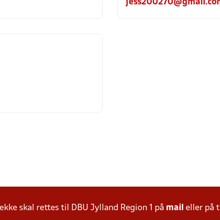
jess200270@gmail.co
ke skal rettes til DBU Jylland Region 1 på
mail
eller på t