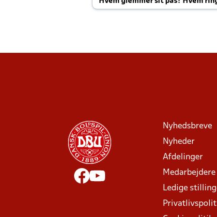
Hvem glemmer sit pas? Hvem rin
Joachim altid til efter kampe?
Nyhedsbreve
Nyheder
Afdelinger
Medarbejdere
Ledige stillin
Privatlivspolit