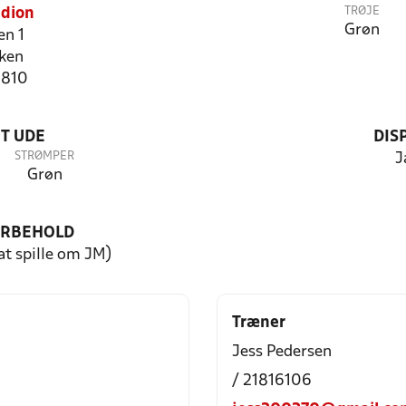
TRØJE
adion
Grøn
n 1
ken
1810
T UDE
DIS
STRØMPER
J
Grøn
ORBEHOLD
 at spille om JM)
Træner
Jess Pedersen
/ 21816106