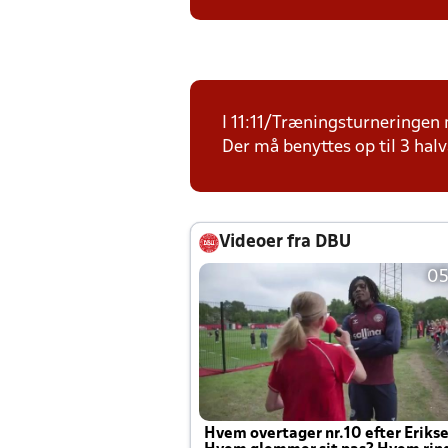
I 11:11/Træningsturneringen m
Der må benyttes op til 3 halv
Videoer fra DBU
05
Hvem overtager nr.10 efter Eriks