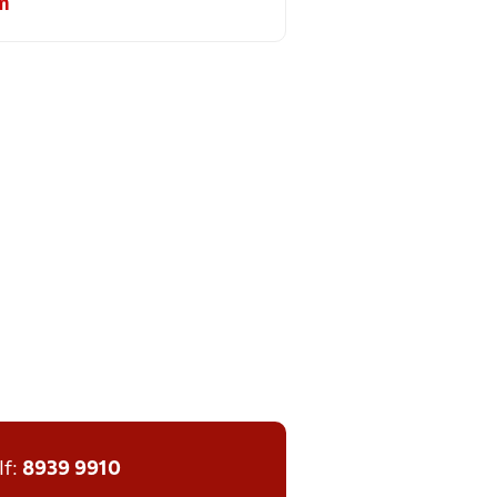
m
lf:
8939 9910