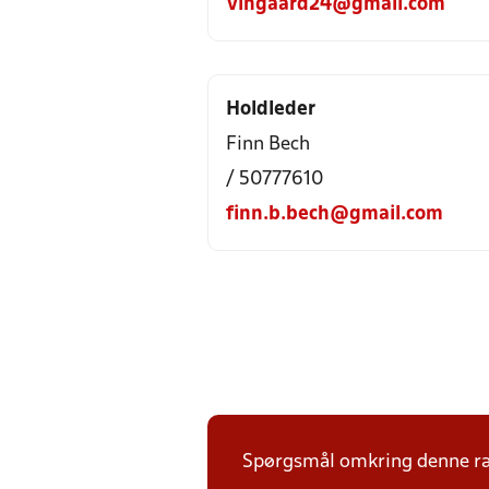
Vingaard24@gmail.com
Holdleder
Finn Bech
/ 50777610
finn.b.bech@gmail.com
Spørgsmål omkring denne ræk