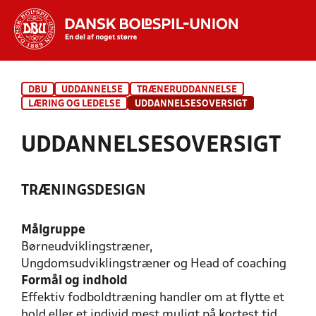
Hvad vil du søge efter?
DBU
UDDANNELSE
TRÆNERUDDANNELSE
INDHOLD OG NYHEDER
LÆRING OG LEDELSE
UDDANNELSESOVERSIGT
STILLINGER, RESULTATER, KLUBBER OG
UDDANNELSESOVERSIGT
HOLD
TRÆNINGSDESIGN
Målgruppe
Børneudviklingstræner,
Ungdomsudviklingstræner og Head of coaching
Formål og indhold
Effektiv fodboldtræning handler om at flytte et
hold eller et individ mest muligt på kortest tid