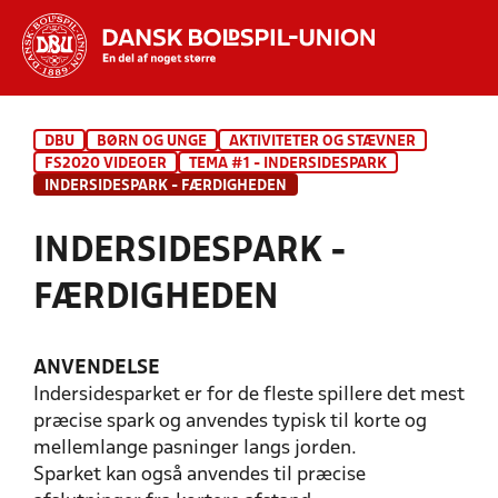
Hvad vil du søge efter?
DBU
BØRN OG UNGE
AKTIVITETER OG STÆVNER
INDHOLD OG NYHEDER
FS2020 VIDEOER
TEMA #1 - INDERSIDESPARK
INDERSIDESPARK - FÆRDIGHEDEN
STILLINGER, RESULTATER, KLUBBER OG
HOLD
INDERSIDESPARK -
FÆRDIGHEDEN
ANVENDELSE
Indersidesparket er for de fleste spillere det mest
præcise spark og anvendes typisk til korte og
mellemlange pasninger langs jorden.
Sparket kan også anvendes til præcise