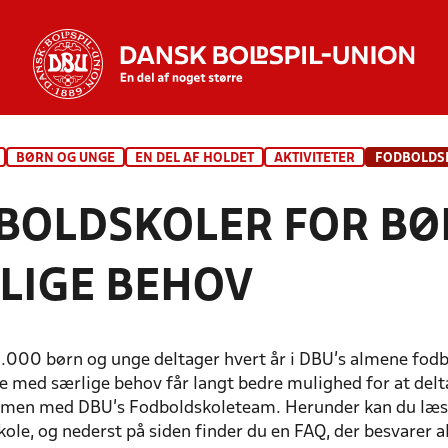
BØRN OG UNGE
EN DEL AF HOLDET
AKTIVITETER
FODBOLDS
BOLDSKOLER FOR BØ
LIGE BEHOV
000 børn og unge deltager hvert år i DBU's almene fodbol
e med særlige behov får langt bedre mulighed for at delt
men med DBU's Fodboldskoleteam. Herunder kan du læse
ole, og nederst på siden finder du en FAQ, der besvarer a