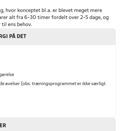
, hvor konceptet bl.a. er blevet meget mere
arer alt fra 6-30 timer fordelt over 2-5 dage, og
 til ens behov.
RGI PÅ DET
tgørelse
de øvelser (obs: træningsprogrammet er ikke særligt
LER