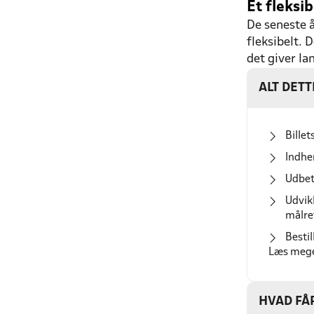
Et fleksi
De seneste 
fleksibelt. 
det giver la
ALT DETT
Bille
Indhe
Udbeta
Udvik
målre
Bestil
Læs mege
HVAD FÅ