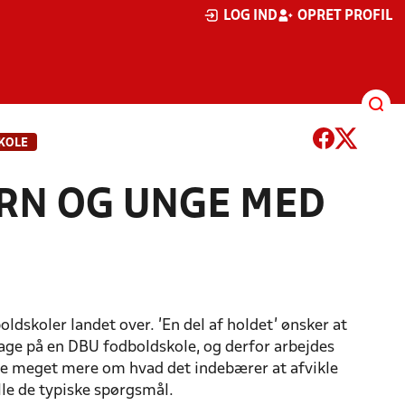
LOG IND
OPRET PROFIL
KOLE
RN OG UNGE MED
dskoler landet over. 'En del af holdet' ønsker at
age på en DBU fodboldskole, og derfor arbejdes
 meget mere om hvad det indebærer at afvikle
lle de typiske spørgsmål.