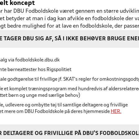
belt koncept
år har DBU Fodboldskole været gennem en større udvikling
Det betyder at man i dag kan afvikle en fodboldskole der v
ngt bedre mulighed for at lave en fodboldskole, der passer
E TAGER DBU SIG AF, SÅ I IKKE BEHØVER BRUGE ENE
tsalg via fodboldskole.dbu.dk
nte børneattester hos Rigspolitiet
le godtgørelse til frivillige jf. SKAT’s regler for omkostningsgod
le et komplet træningsprogram med hundredvis af aldersrelatere
ttet børn og unge med særlige behov)
le, udlevere og ombytte tøj til samtlige deltagere og frivillige
t mere om DBU Fodboldskole på deres hjemmeside
HER.
R DELTAGERE OG FRIVILLIGE PÅ DBU'S FODBOLDSKO