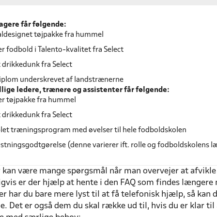
agere får følgende:
aldesignet tøjpakke fra hummel
 fodbold i Talento-kvalitet fra Select
 drikkedunk fra Select
diplom underskrevet af landstrænerne
illige ledere, trænere og assistenter får følgende:
r tøjpakke fra hummel
 drikkedunk fra Select
et træningsprogram med øvelser til hele fodboldskolen
tningsgodtgørelse (denne varierer ift. rolle og fodboldskolens 
er kan være mange spørgsmål når man overvejer at afvikl
igvis er der hjælp at hente i den FAQ som findes længere
ler har du bare mere lyst til at få telefonisk hjælp, så ka
. Det er også dem du skal række ud til, hvis du er klar til