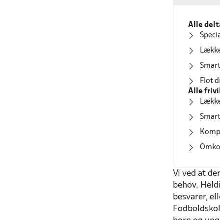
Alle delt
Speci
Lækker
Smart
Flot 
Alle friv
Lække
Smart
Kompl
Omkos
Vi ved at d
behov. Held
besvarer, el
Fodboldskole