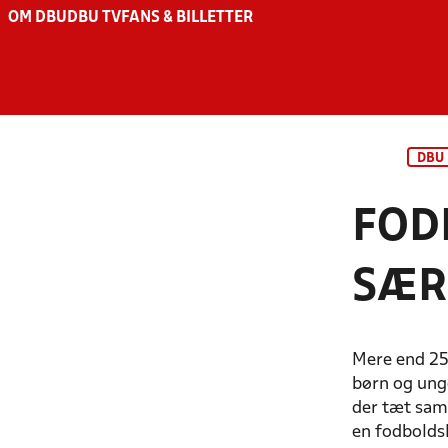
OM DBU
DBU TV
FANS & BILLETTER
DBU
FOD
SÆR
Mere end 25.
børn og ung
der tæt sam
en fodboldsk