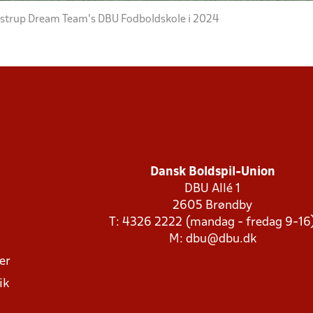
aastrup Dream Team's DBU Fodboldskole i 2024
Dansk Boldspil-Union
DBU Allé 1
2605 Brøndby
T: 4326 2222 (mandag - fredag 9-16
M:
dbu@dbu.dk
ger
ik