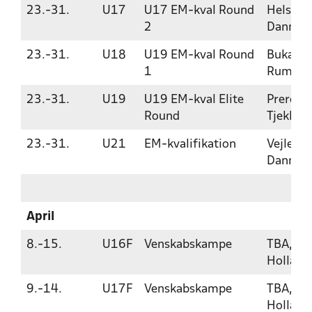
23.-31.
U17
U17 EM-kval Round
Helsingø
2
Danmar
23.-31.
U18
U19 EM-kval Round
Bukares
1
Rumæni
23.-31.
U19
U19 EM-kval Elite
Prerov,
Round
Tjekkiet
23.-31.
U21
EM-kvalifikation
Vejle,
Danmar
April
8.-15.
U16F
Venskabskampe
TBA,
Holland
9.-14.
U17F
Venskabskampe
TBA,
Holland