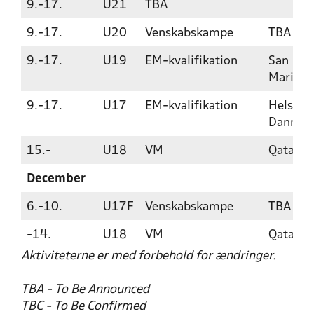
9.-17.
U21
TBA
9.-17.
U20
Venskabskampe
TBA
9.-17.
U19
EM-kvalifikation
San
Marino
9.-17.
U17
EM-kvalifikation
Helsingø
Danmar
15.-
U18
VM
Qatar
December
6.-10.
U17F
Venskabskampe
TBA
-14.
U18
VM
Qatar
Aktiviteterne er med forbehold for ændringer.
TBA - To Be Announced
TBC - To Be Confirmed