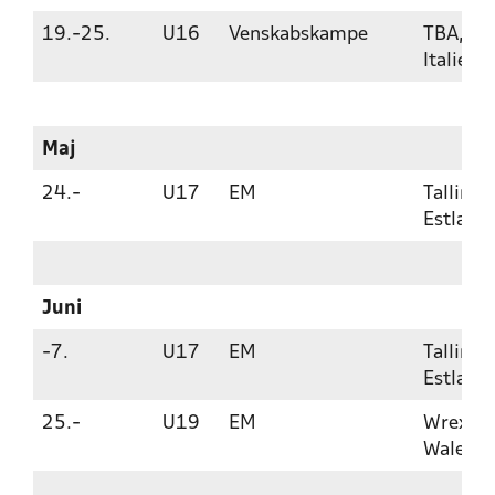
19.-25.
U16
Venskabskampe
TBA,
Italien
Maj
24.-
U17
EM
Tallinn,
Estland
Juni
-7.
U17
EM
Tallinn,
Estland
25.-
U19
EM
Wrexha
Wales