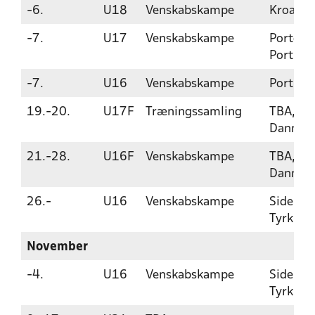
-6.
U18
Venskabskampe
Kroatie
-7.
U17
Venskabskampe
Porto,
Portuga
-7.
U16
Venskabskampe
Portuga
19.-20.
U17F
Træningssamling
TBA,
Danmar
21.-28.
U16F
Venskabskampe
TBA,
Danmar
26.-
U16
Venskabskampe
Side,
Tyrkiet
November
-4.
U16
Venskabskampe
Side,
Tyrkiet