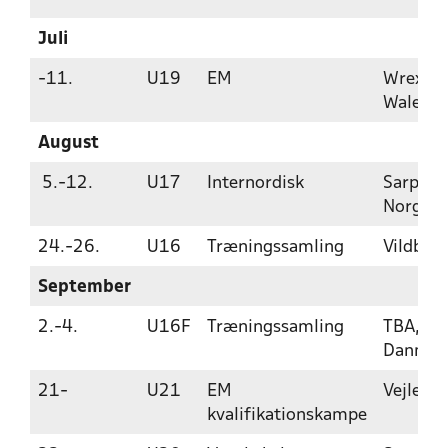
Juli
-11.
U19
EM
Wrexha
Wales
August
5.-12.
U17
Internordisk
Sarpsbo
Norge
24.-26.
U16
Træningssamling
Vildbjer
September
2.-4.
U16F
Træningssamling
TBA,
Danmar
21-
U21
EM
Vejle
kvalifikationskampe