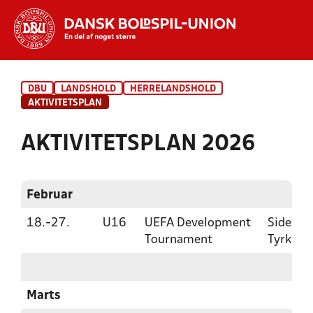
Hvad vil du søge efter?
DBU
LANDSHOLD
HERRELANDSHOLD
INDHOLD OG NYHEDER
AKTIVITETSPLAN
STILLINGER, RESULTATER, KLUBBER OG
AKTIVITETSPLAN 2026
HOLD
Februar
18.-27.
U16
UEFA Development
Side,
Tournament
Tyrkiet
Marts