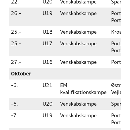
22.-
U20
Venskabskampe
Spanien
26.-
U19
Venskabskampe
Porto,
Portuga
25.-
U18
Venskabskampe
Kroatie
25.-
U17
Venskabskampe
Porto,
Portuga
27.-
U16
Venskabskampe
Portuga
Oktober
-6.
U21
EM
Østrig o
kvalifikationskampe
Vejle
-6.
U20
Venskabskampe
Spanien
-7.
U19
Venskabskampe
Porto,
Portuga