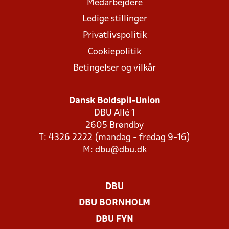
Medarbejdere
Ledige stillinger
Privatlivspolitik
Cookiepolitik
Betingelser og vilkår
Dansk Boldspil-Union
DBU Allé 1
2605 Brøndby
T: 4326 2222 (mandag - fredag 9-16)
M:
dbu@dbu.dk
DBU
DBU BORNHOLM
DBU FYN