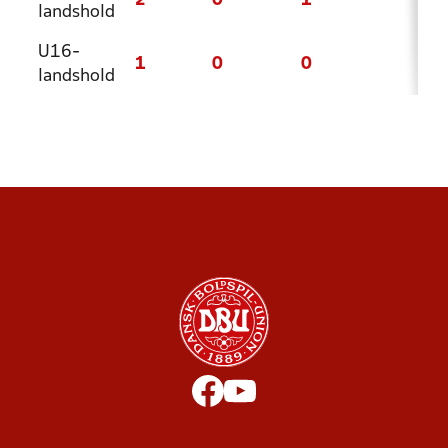
2
0
1
1
landshold
U16-
1
0
0
1
landshold