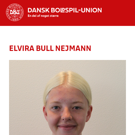
Hvad vil du søge efter?
INDHOLD OG NYHEDER
ELVIRA BULL NEJMANN
STILLINGER, RESULTATER, KLUBBER OG
HOLD