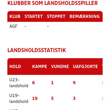
KLUBBER SOM LANDSHOLDSSPILLER
KLUB
STARTET
STOPPET
BEMÆRKNING
AGF
-
-
LANDSHOLDSSTATISTIK
HOLD
KAMPE
VUNDNE
UAFGJORTE
TAB
U23-
6
1
4
1
landshold
U19-
19
5
3
11
landshold