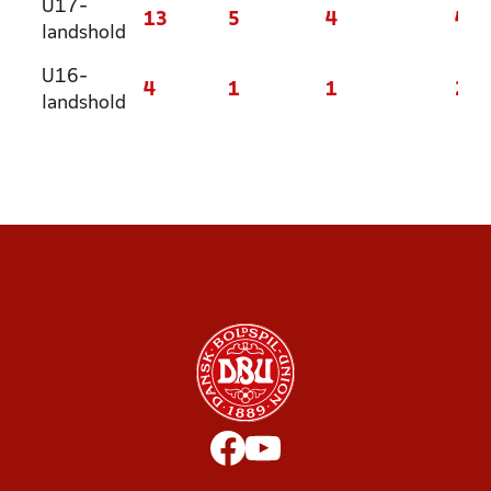
U17-
13
5
4
4
landshold
U16-
4
1
1
2
landshold