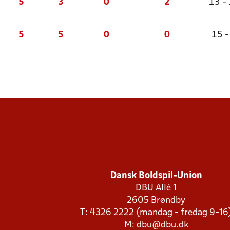
5
3
0
2
13 -
5
5
0
0
15 -
Dansk Boldspil-Union
DBU Allé 1
2605 Brøndby
T: 4326 2222 (mandag - fredag 9-16
M:
dbu@dbu.dk