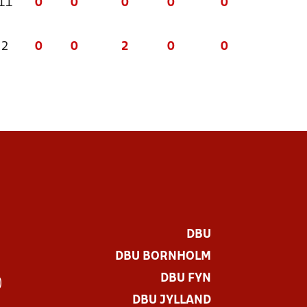
 11
0
0
0
0
0
 2
0
0
2
0
0
DBU
DBU BORNHOLM
DBU FYN
)
DBU JYLLAND