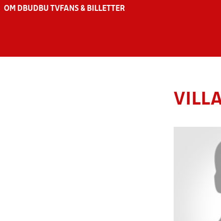
OM DBU
DBU TV
FANS & BILLETTER
VILL