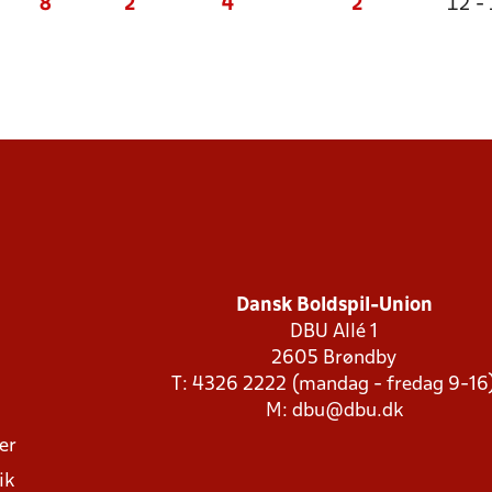
8
2
4
2
12 -
Dansk Boldspil-Union
DBU Allé 1
2605 Brøndby
T: 4326 2222 (mandag - fredag 9-16
M:
dbu@dbu.dk
ger
ik