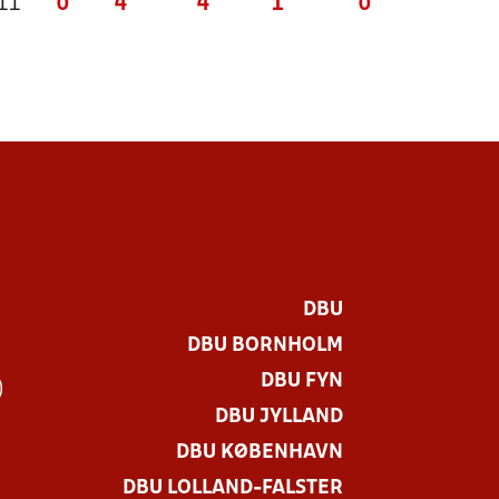
 11
0
4
4
1
0
DBU
DBU BORNHOLM
DBU FYN
)
DBU JYLLAND
DBU KØBENHAVN
DBU LOLLAND-FALSTER