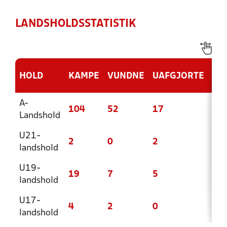
LANDSHOLDSSTATISTIK
HOLD
KAMPE
VUNDNE
UAFGJORTE
TA
A-
104
52
17
35
Landshold
U21-
2
0
2
0
landshold
U19-
19
7
5
7
landshold
U17-
4
2
0
2
landshold