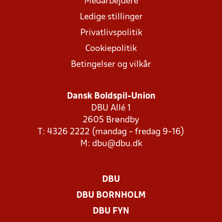
Medarbejdere
Ledige stillinger
Privatlivspolitik
Cookiepolitik
Betingelser og vilkår
Dansk Boldspil-Union
DBU Allé 1
2605 Brøndby
T: 4326 2222 (mandag - fredag 9-16)
M:
dbu@dbu.dk
DBU
DBU BORNHOLM
DBU FYN