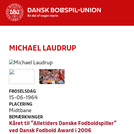
Hvad vil du søge efter?
INDHOLD OG NYHEDER
MICHAEL LAUDRUP
STILLINGER, RESULTATER, KLUBBER OG
HOLD
FØDSELSDAG
15-06-1964
PLACERING
Midtbane
BEMÆRKNINGER
Kåret til "Alletiders Danske Fodboldspiller"
ved Dansk Fodbold Award i 2006