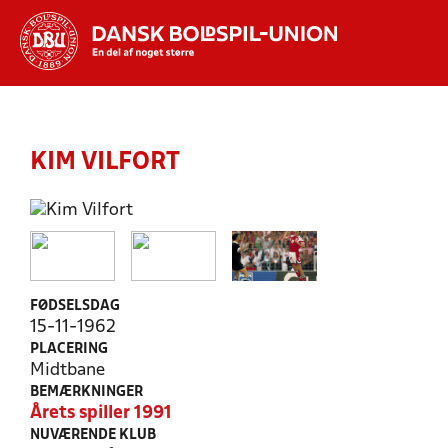
Hvad vil du søge efter?
INDHOLD OG NYHEDER
KIM VILFORT
STILLINGER, RESULTATER, KLUBBER OG
HOLD
FØDSELSDAG
15-11-1962
PLACERING
Midtbane
BEMÆRKNINGER
Årets spiller 1991
NUVÆRENDE KLUB