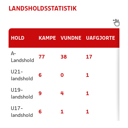
LANDSHOLDSSTATISTIK
HOLD
KAMPE
VUNDNE
UAFGJORTE
TA
A-
77
38
17
22
Landshold
U21-
6
0
1
5
landshold
U19-
9
4
1
4
landshold
U17-
6
1
1
4
landshold