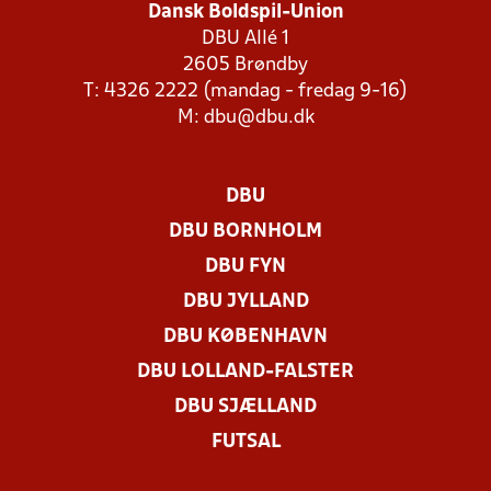
Dansk Boldspil-Union
DBU Allé 1
2605 Brøndby
T: 4326 2222 (mandag - fredag 9-16)
M:
dbu@dbu.dk
DBU
DBU BORNHOLM
DBU FYN
DBU JYLLAND
DBU KØBENHAVN
DBU LOLLAND-FALSTER
DBU SJÆLLAND
FUTSAL