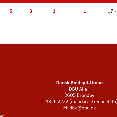
5
3
1
1
17 -
Dansk Boldspil-Union
DBU Allé 1
2605 Brøndby
T: 4326 2222 (mandag - fredag 9-16
M:
dbu@dbu.dk
ger