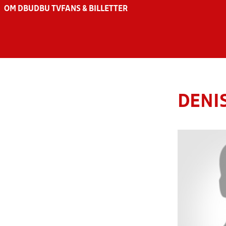
OM DBU
DBU TV
FANS & BILLETTER
DENI