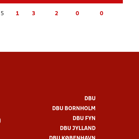
 5
1
3
2
0
0
DBU
DBU BORNHOLM
DBU FYN
)
DBU JYLLAND
DBU KØBENHAVN