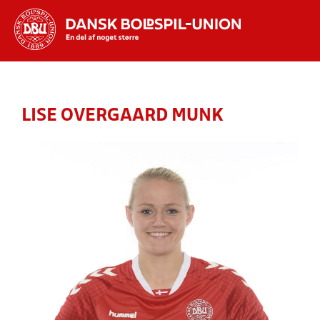
Hvad vil du søge efter?
INDHOLD OG NYHEDER
LISE OVERGAARD MUNK
STILLINGER, RESULTATER, KLUBBER OG
HOLD