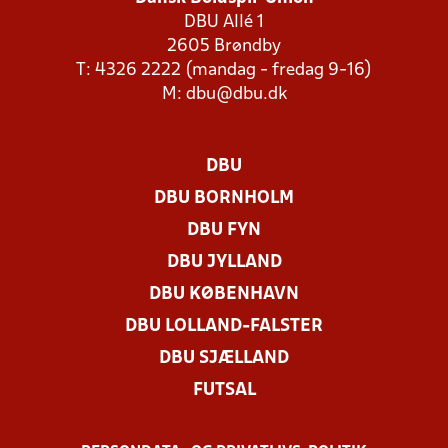
DBU Allé 1
2605 Brøndby
T: 4326 2222 (mandag - fredag 9-16)
M:
dbu@dbu.dk
DBU
DBU BORNHOLM
DBU FYN
DBU JYLLAND
DBU KØBENHAVN
DBU LOLLAND-FALSTER
DBU SJÆLLAND
FUTSAL