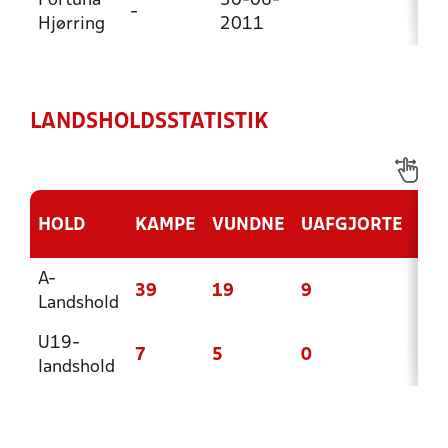
Fortuna
30-06-
-
Hjørring
2011
LANDSHOLDSSTATISTIK
HOLD
KAMPE
VUNDNE
UAFGJORTE
TA
A-
39
19
9
11
Landshold
U19-
7
5
0
2
landshold