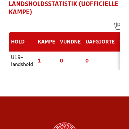
LANDSHOLDSSTATISTIK (UOFFICIELLE
KAMPE)
HOLD
KAMPE
VUNDNE
UAFGJORTE
TAB
U19-
1
0
0
1
landshold