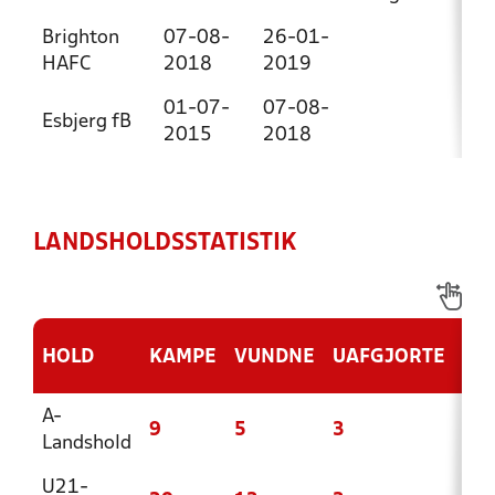
Brighton
07-08-
26-01-
HAFC
2018
2019
01-07-
07-08-
Esbjerg fB
2015
2018
LANDSHOLDSSTATISTIK
HOLD
KAMPE
VUNDNE
UAFGJORTE
TA
A-
9
5
3
1
Landshold
U21-