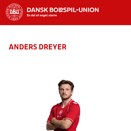
Hvad vil du søge efter?
INDHOLD OG NYHEDER
ANDERS DREYER
STILLINGER, RESULTATER, KLUBBER OG
HOLD