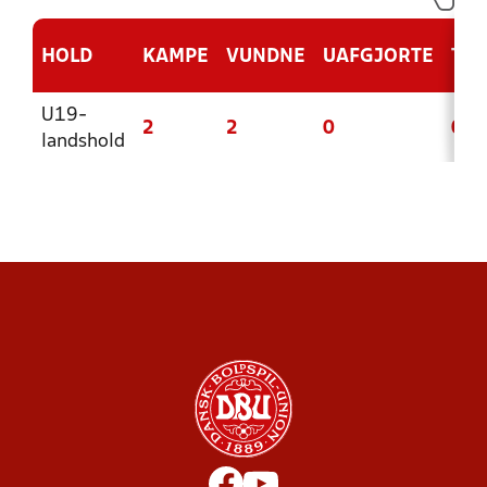
HOLD
KAMPE
VUNDNE
UAFGJORTE
TAB
U19-
2
2
0
0
landshold