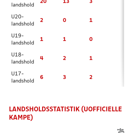
20
13
3
4
landshold
U20-
2
0
1
1
landshold
U19-
1
1
0
0
landshold
U18-
4
2
1
1
landshold
U17-
6
3
2
1
landshold
LANDSHOLDSSTATISTIK (UOFFICIELLE
KAMPE)