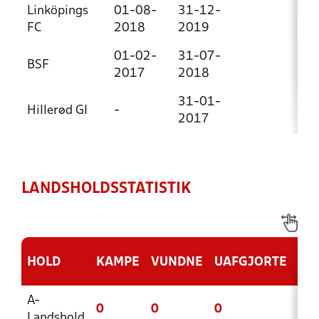
Linköpings
01-08-
31-12-
FC
2018
2019
01-02-
31-07-
BSF
2017
2018
31-01-
Hillerød GI
-
2017
LANDSHOLDSSTATISTIK
HOLD
KAMPE
VUNDNE
UAFGJORTE
TA
A-
0
0
0
0
Landshold