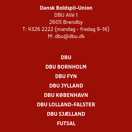
Dansk Boldspil-Union
DBU Allé 1
2605 Brøndby
T: 4326 2222 (mandag - fredag 9-16)
M:
dbu@dbu.dk
DBU
DBU BORNHOLM
DBU FYN
DBU JYLLAND
DBU KØBENHAVN
DBU LOLLAND-FALSTER
DBU SJÆLLAND
FUTSAL