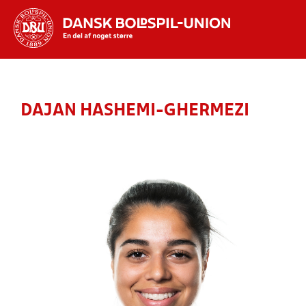
Hvad vil du søge efter?
INDHOLD OG NYHEDER
DAJAN HASHEMI-GHERMEZI
STILLINGER, RESULTATER, KLUBBER OG
HOLD