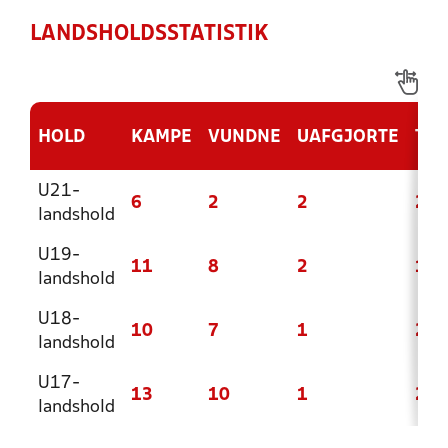
LANDSHOLDSSTATISTIK
HOLD
KAMPE
VUNDNE
UAFGJORTE
TAB
U21-
6
2
2
2
landshold
U19-
11
8
2
1
landshold
U18-
10
7
1
2
landshold
U17-
13
10
1
2
landshold