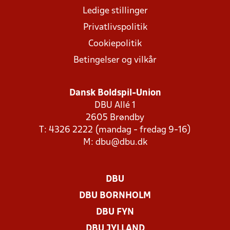
Ledige stillinger
Privatlivspolitik
Cookiepolitik
Betingelser og vilkår
Dansk Boldspil-Union
DBU Allé 1
2605 Brøndby
T: 4326 2222 (mandag - fredag 9-16)
M:
dbu@dbu.dk
DBU
DBU BORNHOLM
DBU FYN
DBU JYLLAND