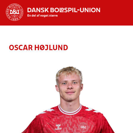
Hvad vil du søge efter?
INDHOLD OG NYHEDER
OSCAR HØJLUND
STILLINGER, RESULTATER, KLUBBER OG
HOLD