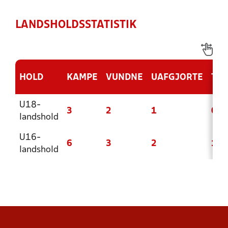
LANDSHOLDSSTATISTIK
HOLD
KAMPE
VUNDNE
UAFGJORTE
TAB
U18-
3
2
1
0
landshold
U16-
6
3
2
1
landshold