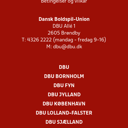
Betingelser og vilkår
Dansk Boldspil-Union
DBU Allé 1
2605 Brøndby
T: 4326 2222 (mandag - fredag 9-16)
M:
dbu@dbu.dk
DBU
DBU BORNHOLM
DBU FYN
DBU JYLLAND
DBU KØBENHAVN
DBU LOLLAND-FALSTER
DBU SJÆLLAND