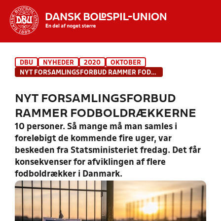
Hvad vil du søge efter?
DBU
NYHEDER
2020
OKTOBER
INDHOLD OG NYHEDER
NYT FORSAMLINGSFORBUD RAMMER FODBOLDRÆKKERNE
STILLINGER, RESULTATER, KLUBBER OG
NYT FORSAMLINGSFORBUD
HOLD
RAMMER FODBOLDRÆKKERNE
10 personer. Så mange må man samles i
foreløbigt de kommende fire uger, var
beskeden fra Statsministeriet fredag. Det får
konsekvenser for afviklingen af flere
fodboldrækker i Danmark.