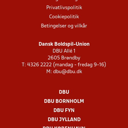
Privatlivspolitik
Cookiepolitik
Betingelser og vilkår
Dansk Boldspil-Union
DBU Allé 1
2605 Brøndby
T: 4326 2222 (mandag - fredag 9-16)
M:
dbu@dbu.dk
DBU
DBU BORNHOLM
DBU FYN
DBU JYLLAND