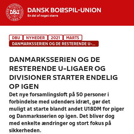
Hvad vil du søge efter?
DBU
NYHEDER
2021
MARTS
INDHOLD OG NYHEDER
DANMARKSSERIEN OG DE RESTERENDE U-LIGAER OG DIVISIONER STARTER ENDELIG OP IGEN
STILLINGER, RESULTATER, KLUBBER OG
DANMARKSSERIEN OG DE
HOLD
RESTERENDE U-LIGAER OG
DIVISIONER STARTER ENDELIG
OP IGEN
Det nye forsamlingsloft på 50 personer i
forbindelse med udendørs idræt, gør det
muligt at starte blandt andet U18DM for piger
og Danmarksserien op igen. Det bliver dog
med enkelte ændringer og stort fokus på
sikkerheden.