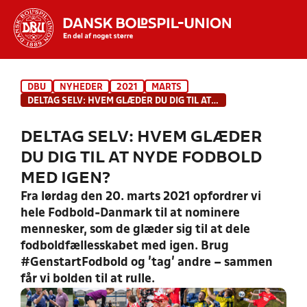
Hvad vil du søge efter?
DBU
NYHEDER
2021
MARTS
INDHOLD OG NYHEDER
DELTAG SELV: HVEM GLÆDER DU DIG TIL AT NYDE FODBOLD MED IGEN?
STILLINGER, RESULTATER, KLUBBER OG
DELTAG SELV: HVEM GLÆDER
HOLD
DU DIG TIL AT NYDE FODBOLD
MED IGEN?
Fra lørdag den 20. marts 2021 opfordrer vi
hele Fodbold-Danmark til at nominere
mennesker, som de glæder sig til at dele
fodboldfællesskabet med igen. Brug
#GenstartFodbold og ’tag’ andre – sammen
får vi bolden til at rulle.