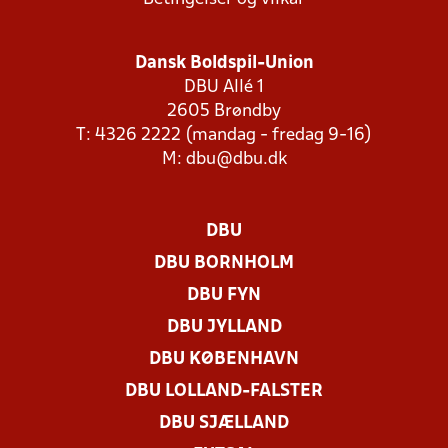
Dansk Boldspil-Union
DBU Allé 1
2605 Brøndby
T: 4326 2222 (mandag - fredag 9-16)
M:
dbu@dbu.dk
DBU
DBU BORNHOLM
DBU FYN
DBU JYLLAND
DBU KØBENHAVN
DBU LOLLAND-FALSTER
DBU SJÆLLAND