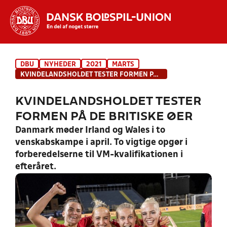
Hvad vil du søge efter?
DBU
NYHEDER
2021
MARTS
INDHOLD OG NYHEDER
KVINDELANDSHOLDET TESTER FORMEN PÅ DE BRITISKE ØER
STILLINGER, RESULTATER, KLUBBER OG
KVINDELANDSHOLDET TESTER
HOLD
FORMEN PÅ DE BRITISKE ØER
Danmark møder Irland og Wales i to
venskabskampe i april. To vigtige opgør i
forberedelserne til VM-kvalifikationen i
efteråret.