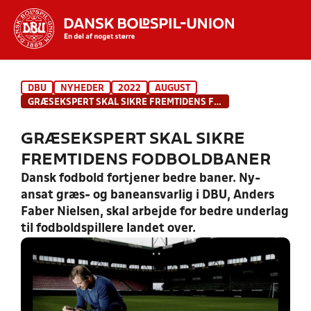
Hvad vil du søge efter?
DBU
NYHEDER
2022
AUGUST
INDHOLD OG NYHEDER
GRÆSEKSPERT SKAL SIKRE FREMTIDENS FODBOLDBANER
STILLINGER, RESULTATER, KLUBBER OG
GRÆSEKSPERT SKAL SIKRE
HOLD
FREMTIDENS FODBOLDBANER
Dansk fodbold fortjener bedre baner. Ny-
ansat græs- og baneansvarlig i DBU, Anders
Faber Nielsen, skal arbejde for bedre underlag
til fodboldspillere landet over.