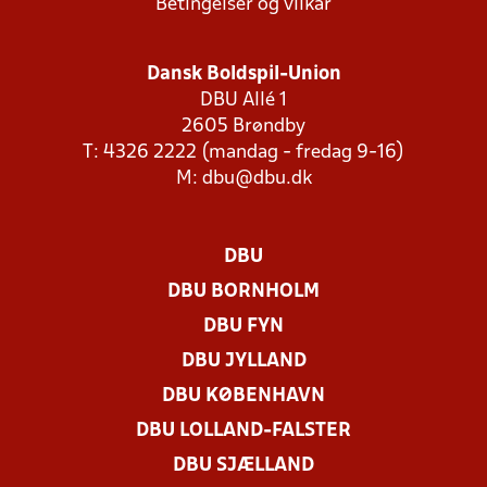
Betingelser og vilkår
Dansk Boldspil-Union
DBU Allé 1
2605 Brøndby
T: 4326 2222 (mandag - fredag 9-16)
M:
dbu@dbu.dk
DBU
DBU BORNHOLM
DBU FYN
DBU JYLLAND
DBU KØBENHAVN
DBU LOLLAND-FALSTER
DBU SJÆLLAND