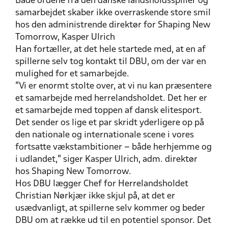
Både ordene fra den danske landsholdsspiller og
samarbejdet skaber ikke overraskende store smil
hos den administrende direktør for Shaping New
Tomorrow, Kasper Ulrich
Han fortæller, at det hele startede med, at en af
spillerne selv tog kontakt
til DBU, om der var en
mulighed for et samarbejde.
”Vi er enormt stolte over, at vi nu kan præsentere
et samarbejde med herrelandsholdet. Det her er
et samarbejde med toppen af dansk elitesport.
Det sender os lige et par skridt yderligere op på
den nationale og internationale scene i vores
fortsatte vækstambitioner – både herhjemme og
i udlandet,” siger Kasper Ulrich, adm. direktør
hos Shaping New Tomorrow.
Hos DBU lægger Chef for Herrelandsholdet
Christian Nørkjær ikke skjul på, at det er
usædvanligt, at spillerne selv kommer og beder
DBU om at række ud til en potentiel sponsor. Det