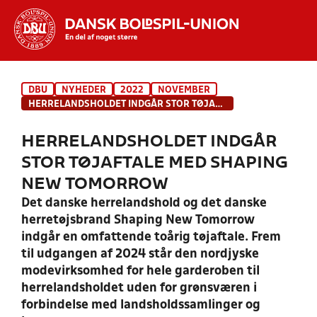
Hvad vil du søge efter?
DBU
NYHEDER
2022
NOVEMBER
INDHOLD OG NYHEDER
HERRELANDSHOLDET INDGÅR STOR TØJAFTALE MED SHAPING NEW TOMORROW
STILLINGER, RESULTATER, KLUBBER OG
HERRELANDSHOLDET INDGÅR
HOLD
STOR TØJAFTALE MED SHAPING
NEW TOMORROW
Det danske herrelandshold og det danske
herretøjsbrand Shaping New Tomorrow
indgår en omfattende toårig tøjaftale. Frem
til udgangen af 2024 står den nordjyske
modevirksomhed for hele garderoben til
herrelandsholdet uden for grønsværen i
forbindelse med landsholdssamlinger og