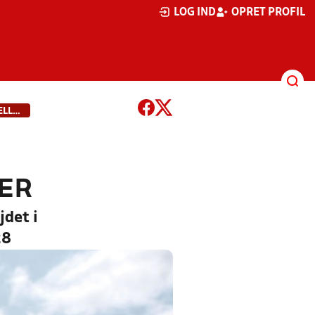
LOG IND
OPRET PROFIL
FODBOLDEN SKAL FORTSAT STYRKE FÆLLESSKABER PÅ LOLLAND-FALSTER
ER
det i
28