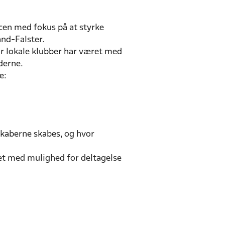
cen med fokus på at styrke
and-Falster.
or lokale klubber har været med
derne.
e:
sskaberne skabes, og hvor
et med mulighed for deltagelse