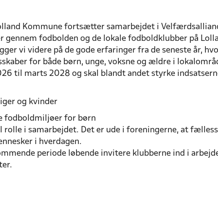
olland Kommune fortsætter samarbejdet i Velfærdsallian
er gennem fodbolden og de lokale fodboldklubber på Loll
ger vi videre på de gode erfaringer fra de seneste år, hv
lesskaber for både børn, unge, voksne og ældre i lokalområ
2026 til marts 2028 og skal blandt andet styrke indsatsern
iger og kvinder
 fodboldmiljøer for børn
l rolle i samarbejdet. Det er ude i foreningerne, at fælle
ennesker i hverdagen.
kommende periode løbende invitere klubberne ind i arbejd
ter.