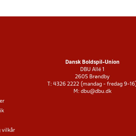
Dansk Boldspil-Union
DBU Allé 1
2605 Brøndby
T: 4326 2222 (mandag - fredag 9-16
M:
dbu@dbu.dk
ger
ik
 vilkår