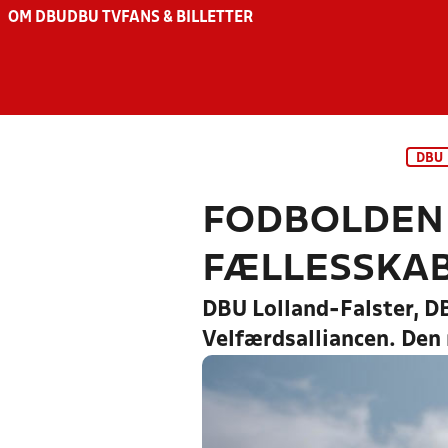
OM DBU
DBU TV
FANS & BILLETTER
DBU
FODBOLDEN 
FÆLLESSKAB
DBU Lolland-Falster, D
Velfærdsalliancen. Den 