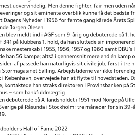
est uovervindelig. Men denne fighter, fair men uden nåde
everinger og sit eminente overblik kunne få det bedste fr
 Dagens Nyheder i 1956 for femte gang kårede Årets Spill
inde Jørgen Olesen.
n blev meldt ind i AGF som 9-årig og debuterede på 1. ho
 341 på klubbens 1. hold, da han sluttede sin imponerende
anske mesterskab i 1955, 1956, 1957 og 1960 samt DBU’s 
lede han 56 kampe; altså i gennemsnit mere end én kamp 
siden af passede han naturligvis sit civile job, først i t
i Stormagasinet Salling. Arbejdstiderne var ikke forenel
k i København, overvejede han at flytte til hovedstaden. 
de, kontaktede han straks direktøren i Provinsbanken på 
rhus – som bankfuldmægtig.
n debuterede på A-landsholdet i 1951 mod Norge på Ulleva
Sverige på Råsunda i Stockholm; tre måneder før sin 39-å
89.
odboldens Hall of Fame 2022