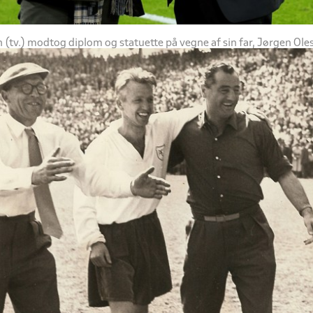
 (tv.) modtog diplom og statuette på vegne af sin far, Jørgen Ole