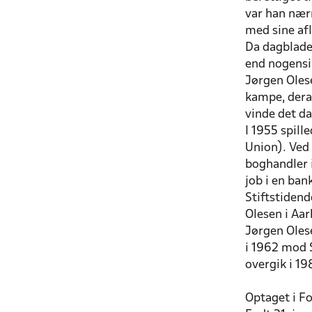
var han nærm
med sine afl
Da dagbladet
end nogens
Jørgen Olese
kampe, deraf
vinde det d
I 1955 spil
Union). Ved 
boghandler 
job i en ban
Stiftstiden
Olesen i Aa
Jørgen Olese
i 1962 mod 
overgik i 19
Optaget i F