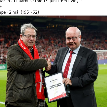
uar 1924 i Aarhus • Død 13. juni 1999 i Viby J
F
pe • 2 mål (1951-62)