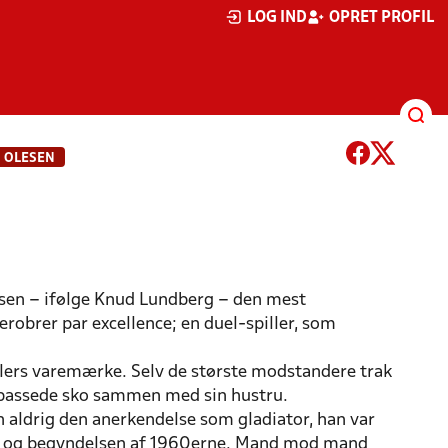
LOG IND
OPRET PROFIL
 OLESEN
esen – ifølge Knud Lundberg – den mest
erobrer par excellence; en duel-spiller, som
ers varemærke. Selv de største modstandere trak
gt passede sko sammen med sin hustru.
n aldrig den anerkendelse som gladiator, han var
erne og begyndelsen af 1960erne. Mand mod mand