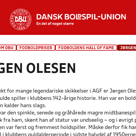
OM DBU
FODBOLDPRISER
FODBOLDENS HALL OF FAME
JØRGEN
GEN OLESEN
ekt for mange legendariske skikkelser i AGF er Jørgen Ol
lde spiller i klubbens 142-årige historie. Han var en bold
n kalder hans slags.
r den spinkle, senede og gråhårede magre midtbanespill
k fra ham, skønt han af statur var undseelig – og i øvri
n var først og fremmest holdspiller. Måske derfor fik ha
til i klubbens guldalderperiode i sidste halvdel af 1950