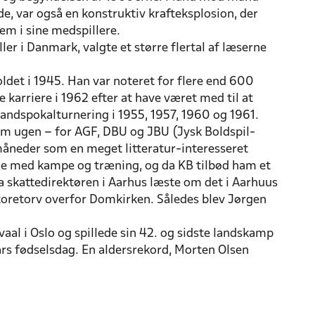
, var også en konstruktiv krafteksplosion, der
em i sine medspillere.
er i Danmark, valgte et større flertal af læserne
ldet i 1945. Han var noteret for flere end 600
 karriere i 1962 efter at have været med til at
landspokalturnering i 1955, 1957, 1960 og 1961.
om ugen – for AGF, DBU og JBU (Jysk Boldspil-
re måneder som en meget litteratur-interesseret
ige med kampe og træning, og da KB tilbød ham et
Da skattedirektøren i Aarhus læste om det i Aarhuus
Storetorv overfor Domkirken. Således blev Jørgen
al i Oslo og spillede sin 42. og sidste landskamp
rs fødselsdag. En aldersrekord, Morten Olsen