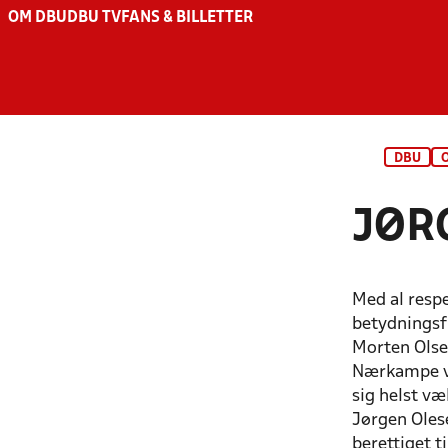
OM DBU
DBU TV
FANS & BILLETTER
DBU
JØR
Med al resp
betydningsfu
Morten Olse
Nærkampe va
sig helst væ
Jørgen Olese
berettiget 