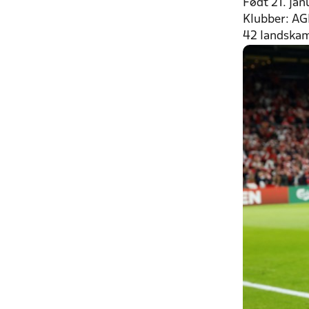
Født 21. jan
Klubber: AG
42 landskam