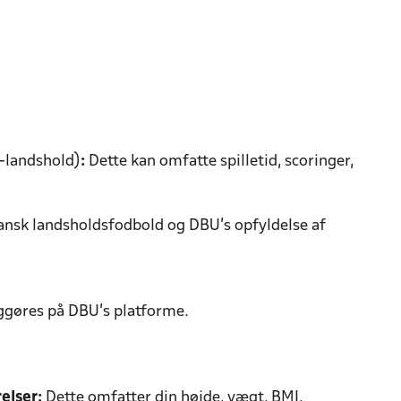
1-landshold)
:
Dette kan omfatte spilletid, scoringer,
 dansk landsholdsfodbold og DBU’s opfyldelse af
iggøres på DBU’s platforme.
elser:
Dette omfatter din højde, vægt, BMI,