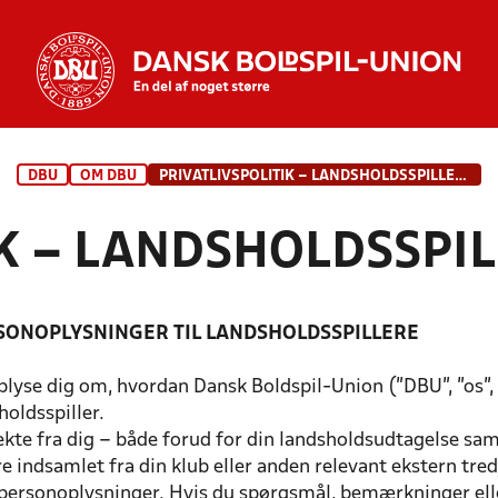
DBU
OM DBU
PRIVATLIVSPOLITIK – LANDSHOLDSSPILLERE
IK – LANDSHOLDSSPI
SONOPLYSNINGER TIL LANDSHOLDSSPILLERE
oplyse dig om, hvordan Dansk Boldspil-Union ("DBU", "os", 
oldsspiller.
kte fra dig – både forud for din landsholdsudtagelse sa
e indsamlet fra din klub eller anden relevant ekstern tre
personoplysninger. Hvis du spørgsmål, bemærkninger eller 