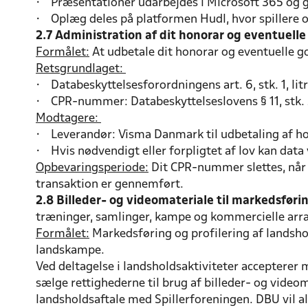
• Præsentationer udarbejdes i Microsoft 365 og
• Oplæg deles på platformen Hudl, hvor spillere 
2.7 Administration af dit honorar og eventuelle
Formålet:
At udbetale dit honorar og eventuelle g
Retsgrundlaget:
• Databeskyttelsesforordningens art. 6, stk. 1, litra
• CPR-nummer: Databeskyttelseslovens § 11, stk. 2
Modtagere:
• Leverandør: Visma Danmark til udbetaling af h
• Hvis nødvendigt eller forpligtet af lov kan data 
Opbevaringsperiode:
Dit CPR-nummer slettes, når 
transaktion er gennemført.
2.8 Billeder- og videomateriale til markedsføri
træninger, samlinger, kampe og kommercielle arr
Formålet:
Markedsføring og profilering af landshol
landskampe.
Ved deltagelse i landsholdsaktiviteter accepterer m
sælge rettighederne til brug af billeder- og vide
landsholdsaftale med Spillerforeningen. DBU vil al