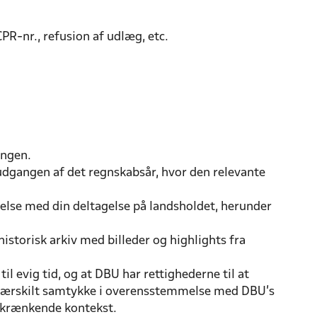
PR-nr., refusion af udlæg, etc.
ningen.
udgangen af det regnskabsår, hvor den relevante
delse med din deltagelse på landsholdet, herunder
storisk arkiv med billeder og highlights fra
l evig tid, og at DBU har rettighederne til at
en særskilt samtykke i overensstemmelse med DBU’s
ke-krænkende kontekst.