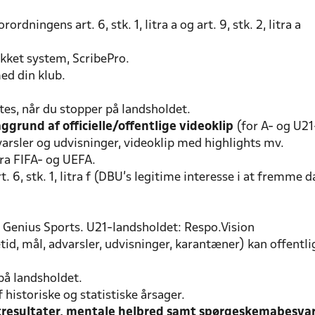
ningens art. 6, stk. 1, litra a og art. 9, stk. 2, litra a
kket system, ScribePro.
ed din klub.
tes, når du stopper på landsholdet.
ggrund af officielle/offentlige videoklip
(for A- og U2
varsler og udvisninger, videoklip med highlights mv.
 fra FIFA- og UEFA.
 6, stk. 1, litra f (DBU’s legitime interesse i at fremme
Genius Sports. U21-landsholdet: Respo.Vision
tid, mål, advarsler, udvisninger, karantæner) kan offentl
på landsholdet.
 historiske og statistiske årsager.
estresultater, mentale helbred samt spørgeskemabesvar