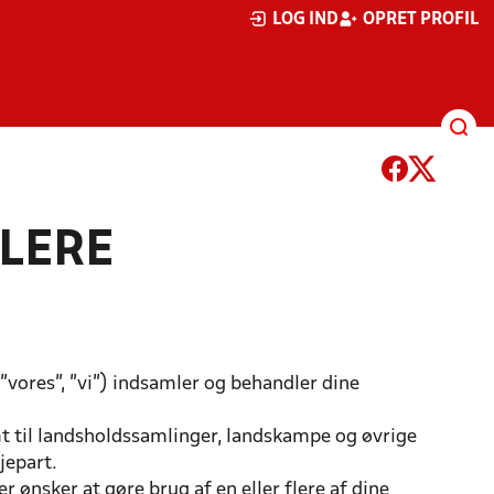
LOG IND
OPRET PROFIL
LLERE
"vores", "vi") indsamler og behandler dine
mt til landsholdssamlinger, landskampe og øvrige
djepart.
ønsker at gøre brug af en eller flere af dine