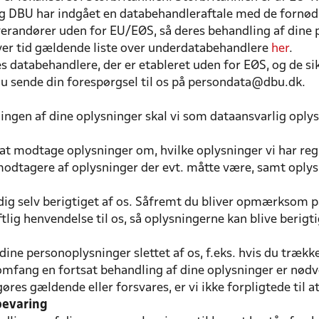
, og DBU har indgået en databehandleraftale med de fornø
erandører uden for EU/EØS, så deres behandling af dine 
hver tid gældende liste over underdatabehandlere
her
.
 databehandlere, der er etableret uden for EØS, og de sik
du sende din forespørgsel til os på persondata@dbu.dk.
ngen af dine oplysninger skal vi som dataansvarlig oplys
m at modtage oplysninger om, hvilke oplysninger vi har reg
g modtagere af oplysninger der evt. måtte være, samt op
dig selv berigtiget af os. Såfremt du bliver opmærksom på,
iftlig henvendelse til os, så oplysningerne kan blive berigt
 af dine personoplysninger slettet af os, f.eks. hvis du træk
omfang en fortsat behandling af dine oplysninger er nødven
 gøres gældende eller forsvares, er vi ikke forpligtede til
pbevaring