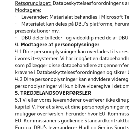
Retsgrundlaget:
Databeskyttelsesforordningens art. 
Modtagere:
• Leverandør: Materialet behandles i Microsoft 
• Materialet kan deles på DBU’s platforme, herund
præsentationer mv.
• DBU deler billeder- og videoklip med de af DBU’s
4. Modtagere af personoplysninger
4.1 Dine personoplysninger kan overlades til vore
i vores it-systemer. Vi har indgået en databehandl
som pålægger disse databehandlere at gennemføre 
kravene i Databeskyttelsesforordningen og sikrer b
4.2 Dine personoplysninger kan endvidere videregiv
personoplysninger vil kun blive videregive i det omf
5. TREDJELANDSOVERFØRSLER
5.1 Vi eller vores leverandører overfører ikke din
kapitel V. For at sikre, at dine personoplysninger 
muliggør overførslen, herunder hvor EU-Kommission
EU-Kommissionens godkende Standardkontraktbeste
Europa. DBU’s leverandører Hudl og Genius Sports 