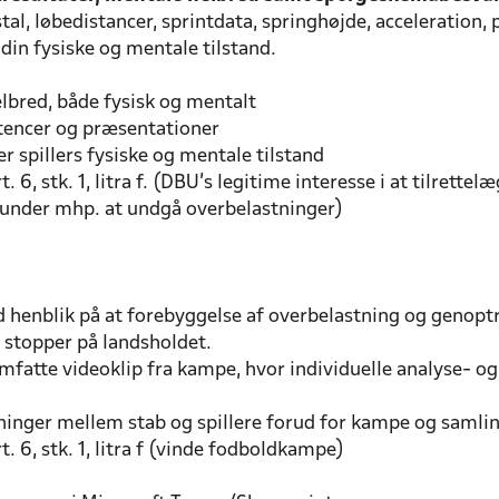
stal, løbedistancer, sprintdata, springhøjde, acceleration
in fysiske og mentale tilstand.
lbred, både fysisk og mentalt
etencer og præsentationer
 spillers fysiske og mentale tilstand
6, stk. 1, litra f. (DBU’s legitime interesse i at tilrette
erunder mhp. at undgå overbelastninger)
henblik på at forebyggelse af overbelastning og genoptr
 stopper på landsholdet.
mfatte videoklip fra kampe, hvor individuelle analyse- og
ninger mellem stab og spillere forud for kampe og samli
 6, stk. 1, litra f (vinde fodboldkampe)