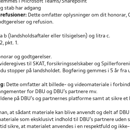
 gemmes i Microsoft Teams/Sharepoint
og stab har adgang
 refusioner:
Dette omfatter oplysninger om dit honorar, C
odtgørelser og refusion.
 b (landsholdsaftaler eller tilsigelsen) og litra c.
, pkt. 1.
onorar og godtgørelser.
videregives til SKAT, forsikringsselskaber og Spillerfore
du stopper på landsholdet. Bogføring gemmes i 5 år fra 
ng:
Dette omfatter alt billede- og videomateriale i forbin
angementer for DBU og DBU’s partnere mv.
dene på DBU’s og partnernes platforme samt at sikre et hi
an, at sådant materiale kan blive anvendt og delt af DBU ti
omateriale som eksklusivt indhold til DBU’s partnere ud
tid sikre, at materialet anvendes i en respektfuld og ik