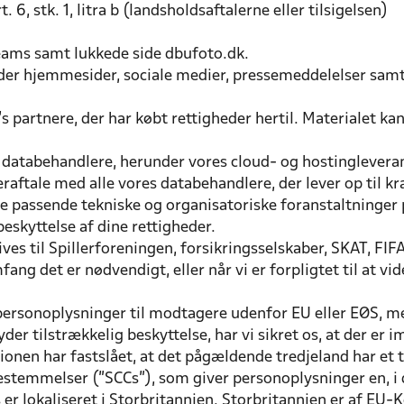
6, stk. 1, litra b (landsholdsaftalerne eller tilsigelsen)
Teams samt lukkede side dbufoto.dk.
er hjemmesider, sociale medier, pressemeddelelser samt d
 partnere, der har købt rettigheder hertil. Materialet ka
s databehandlere, herunder vores cloud- og hostingleveran
eraftale med alle vores databehandlere, der lever op til k
passende tekniske og organisatoriske foranstaltninger 
eskyttelse af dine rettigheder.
es til Spillerforeningen, forsikringsselskaber, SKAT, FIFA
ang det er nødvendigt, eller når vi er forpligtet til at vi
e personoplysninger til modtagere udenfor EU eller EØS, m
nyder tilstrækkelig beskyttelse, har vi sikret os, at der 
en har fastslået, at det pågældende tredjeland har et ti
mmelser (”SCCs”), som giver personoplysninger en, i det
er lokaliseret i Storbritannien. Storbritannien er af EU