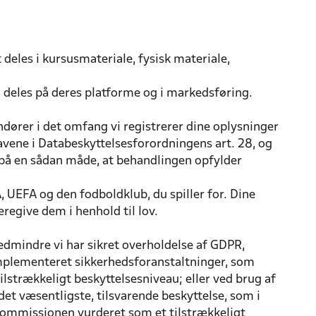
eles i kursusmateriale, fysisk materiale,
n deles på deres platforme og i markedsføring.
dører i det omfang vi registrerer dine oplysninger
ravene i Databeskyttelsesforordningens art. 28, og
på en sådan måde, at behandlingen opfylder
, UEFA og den fodboldklub, du spiller for. Dine
deregive dem i henhold til lov.
edmindre vi har sikret overholdelse af GDPR,
er implementeret sikkerhedsforanstaltninger, som
lstrækkeligt beskyttelsesniveau; eller ved brug af
 væsentligste, tilsvarende beskyttelse, som i
-Kommissionen vurderet som et tilstrækkeligt