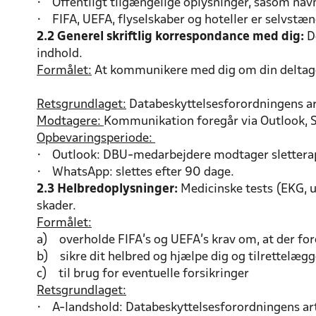
• Offentligt tilgængelige oplysninger, såsom nav
• FIFA, UEFA, flyselskaber og hoteller er selvstæn
2.2 Generel skriftlig korrespondance med dig:
De
indhold.
Formålet:
At kommunikere med dig om din deltagel
Retsgrundlaget:
Databeskyttelsesforordningens art. 
Modtagere:
Kommunikation foregår via Outlook, 
Opbevaringsperiode:
• Outlook: DBU-medarbejdere modtager sletterappo
• WhatsApp: slettes efter 90 dage.
2.3 Helbredoplysninger:
Medicinske tests (EKG, u
skader.
Formålet:
a) overholde FIFA’s og UEFA’s krav om, at der for
b) sikre dit helbred og hjælpe dig og tilrettelæg
c) til brug for eventuelle forsikringer
Retsgrundlaget:
• A-landshold: Databeskyttelsesforordningens art. 6,