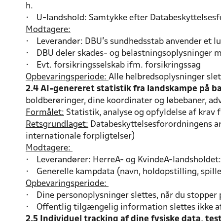
h.
• U-landshold: Samtykke efter Databeskyttelsesforord
Modtagere:
• Leverandør: DBU’s sundhedsstab anvender et lu
• DBU deler skades- og belastningsoplysninger m
• Evt. forsikringsselskab ifm. forsikringssag
Opbevaringsperiode:
Alle helbredsoplysninger slet
2.4 AI-genereret statistik fra landskampe på ba
boldberøringer, dine koordinater og løbebaner, ad
Formålet:
Statistik, analyse og opfyldelse af krav
Retsgrundlaget:
Databeskyttelsesforordningens art.
internationale forpligtelser)
Modtagere:
• Leverandører: HerreA- og KvindeA-landsholdet: 
• Generelle kampdata (navn, holdopstilling, spille
Opbevaringsperiode:
• Dine personoplysninger slettes, når du stopper 
• Offentlig tilgængelig information slettes ikke af
2.5 Individuel tracking af dine fysiske data, t