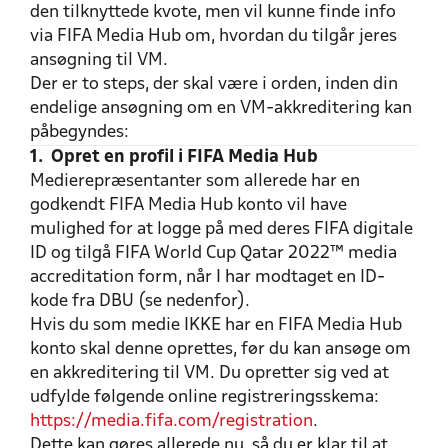
den tilknyttede kvote, men vil kunne finde info
via FIFA Media Hub om, hvordan du tilgår jeres
ansøgning til VM.
Der er to steps, der skal være i orden, inden din
endelige ansøgning om en VM-akkreditering kan
påbegyndes:
1. Opret en profil i FIFA Media Hub
Medierepræsentanter som allerede har en
godkendt FIFA Media Hub konto vil have
mulighed for at logge på med deres FIFA digitale
ID og tilgå FIFA World Cup Qatar 2022™ media
accreditation form, når I har modtaget en ID-
kode fra DBU (se nedenfor).
Hvis du som medie IKKE har en FIFA Media Hub
konto skal denne oprettes, før du kan ansøge om
en akkreditering til VM. Du opretter sig ved at
udfylde følgende online registreringsskema:
https://media.fifa.com/registration
.
Dette kan gøres allerede nu, så du er klar til at