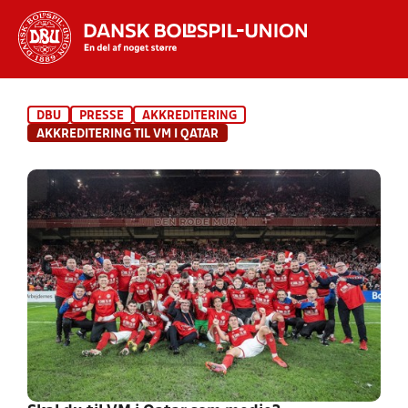
Hvad vil du søge efter?
DBU
PRESSE
AKKREDITERING
INDHOLD OG NYHEDER
AKKREDITERING TIL VM I QATAR
STILLINGER, RESULTATER, KLUBBER OG
HOLD