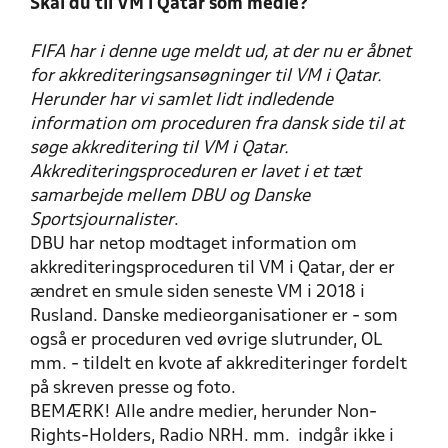
Skal du til VM i Qatar som medie?
FIFA har i denne uge meldt ud, at der nu er åbnet
for akkrediteringsansøgninger til VM i Qatar.
Herunder har vi samlet lidt indledende
information om proceduren fra dansk side til at
søge akkreditering til VM i Qatar.
Akkrediteringsproceduren er lavet i et tæt
samarbejde mellem DBU og Danske
Sportsjournalister
.
DBU har netop modtaget information om
akkrediteringsproceduren til VM i Qatar, der er
ændret en smule siden seneste VM i 2018 i
Rusland. Danske medieorganisationer er - som
også er proceduren ved øvrige slutrunder, OL
mm. - tildelt en kvote af akkrediteringer fordelt
på skreven presse og foto.
BEMÆRK! Alle andre medier, herunder Non-
Rights-Holders, Radio NRH. mm. indgår ikke i