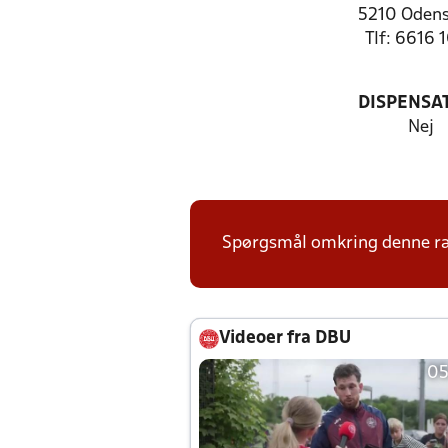
5210 Odens
Tlf: 6616 
DISPENSA
Nej
Spørgsmål omkring denne ræk
Videoer fra DBU
05