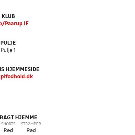
KLUB
p/Paarup IF
PULJE
Pulje 1
S HJEMMESIDE
pifodbold.dk
DRAGT HJEMME
SHORTS
STRØMPER
Rød
Rød