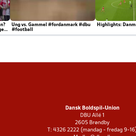
en?
Ung vs. Gammel #fordanmark #dbu
Highlights: Danma
ger
#football
Dansk Boldspil-Union
DBU Allé 1
2605 Brøndby
T: 4326 2222 (mandag - fredag 9-16