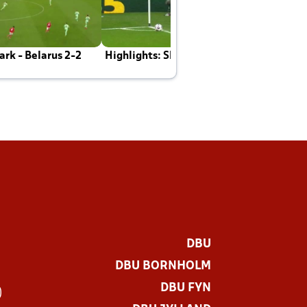
rk - Belarus 2-2
Highlights: Skotland - Danmark 4-2
J
E
DBU
DBU BORNHOLM
DBU FYN
)