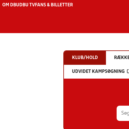
OM DBU
DBU TV
FANS & BILLETTER
KLUB/HOLD
RÆKK
UDVIDET KAMPSØGNING