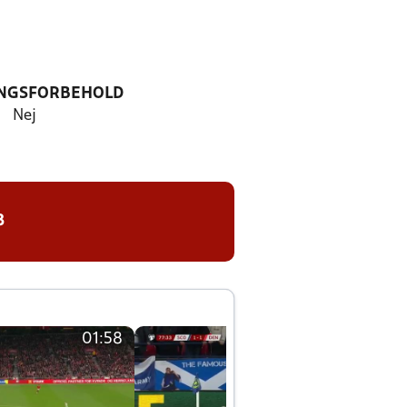
NGSFORBEHOLD
Nej
8
01:58
01:58