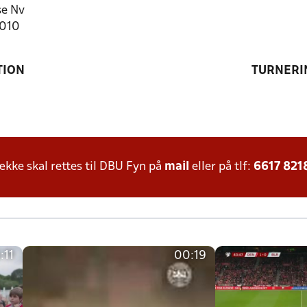
e Nv
1010
TION
TURNERI
ke skal rettes til DBU Fyn på
mail
eller på tlf:
6617 821
:11
00:19