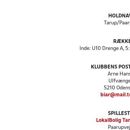
HOLDNA
Tarup/Paar
RÆKK
Inde: U10 Drenge A, 
KLUBBENS POS
Arne Han
Ulfvænge
5210 Odens
biar@mail.t
SPILLES
LokalBolig Ta
Paarupvej