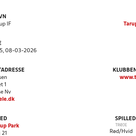
VN
up IF
Taru
E
5:5, 08-03-2026
TADRESSE
KLUBBEN
sen
www.t
t 1
e Nv
ele.dk
TED
SPILLE
TRØJE
rup Park
Rød/Hvid
 21