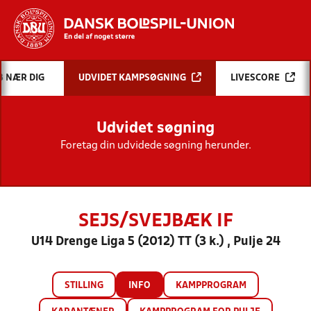
Hvad vil du søge efter?
B NÆR DIG
UDVIDET KAMPSØGNING
LIVESCORE
INDHOLD OG NYHEDER
Udvidet søgning
STILLINGER, RESULTATER, KLUBBER OG
HOLD
Foretag din udvidede søgning herunder.
SEJS/SVEJBÆK IF
U14 Drenge Liga 5 (2012) TT (3 k.) , Pulje 24
STILLING
INFO
KAMPPROGRAM