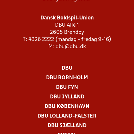
Dansk Boldspil-Union
DBU Allé 1
2605 Brøndby
T: 4326 2222 (mandag - fredag 9-16)
M:
dbu@dbu.dk
DBU
DBU BORNHOLM
DBU FYN
DBU JYLLAND
DBU KØBENHAVN
DBU LOLLAND-FALSTER
DBU SJÆLLAND