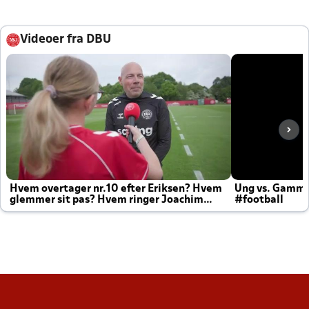
Videoer fra DBU
Hvem overtager nr.10 efter Eriksen? Hvem
Ung vs. Gamm
glemmer sit pas? Hvem ringer Joachim
#football
altid til efter kampe?