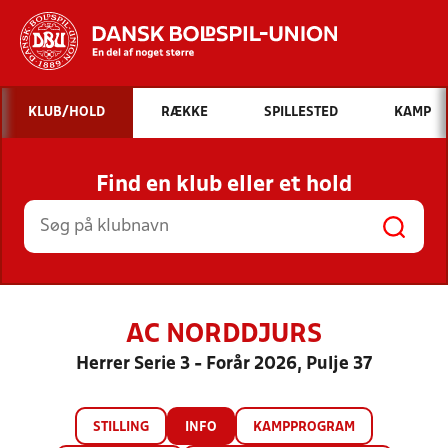
Hvad vil du søge efter?
KLUB/HOLD
RÆKKE
SPILLESTED
KAMP
INDHOLD OG NYHEDER
Find en klub eller et hold
STILLINGER, RESULTATER, KLUBBER OG
HOLD
AC NORDDJURS
Herrer Serie 3 - Forår 2026, Pulje 37
STILLING
INFO
KAMPPROGRAM