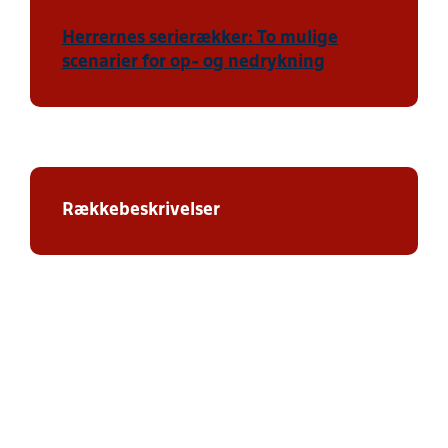
Herrernes serierækker: To mulige
scenarier for op- og nedrykning
Rækkebeskrivelser