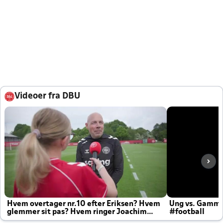
Videoer fra DBU
Hvem overtager nr.10 efter Eriksen? Hvem
Ung vs. Gamm
glemmer sit pas? Hvem ringer Joachim
#football
altid til efter kampe?