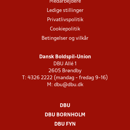
Medarbejdere
Ledige stillinger
Privatlivspolitik
Cookiepolitik
Betingelser og vilkår
Dansk Boldspil-Union
DBU Allé 1
2605 Brøndby
T: 4326 2222 (mandag - fredag 9-16)
M:
dbu@dbu.dk
DBU
DBU BORNHOLM
DBU FYN