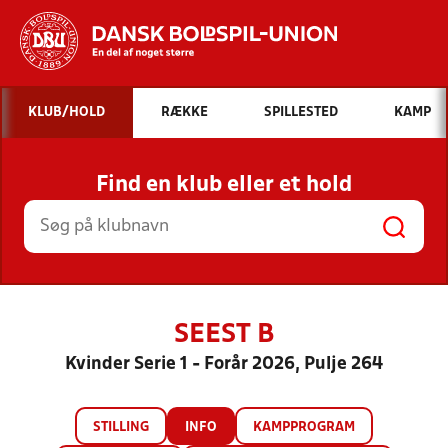
Hvad vil du søge efter?
KLUB/HOLD
RÆKKE
SPILLESTED
KAMP
INDHOLD OG NYHEDER
Find en klub eller et hold
STILLINGER, RESULTATER, KLUBBER OG
HOLD
SEEST B
Kvinder Serie 1 - Forår 2026, Pulje 264
STILLING
INFO
KAMPPROGRAM