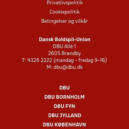
Privatlivspolitik
Cookiepolitik
Betingelser og vilkår
Dansk Boldspil-Union
DBU Allé 1
2605 Brøndby
T: 4326 2222 (mandag - fredag 9-16)
M:
dbu@dbu.dk
DBU
DBU BORNHOLM
DBU FYN
DBU JYLLAND
DBU KØBENHAVN