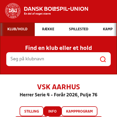
Hvad vil du søge efter?
KLUB/HOLD
RÆKKE
SPILLESTED
KAMP
INDHOLD OG NYHEDER
Find en klub eller et hold
STILLINGER, RESULTATER, KLUBBER OG
HOLD
VSK AARHUS
Herrer Serie 4 - Forår 2026, Pulje 76
STILLING
INFO
KAMPPROGRAM