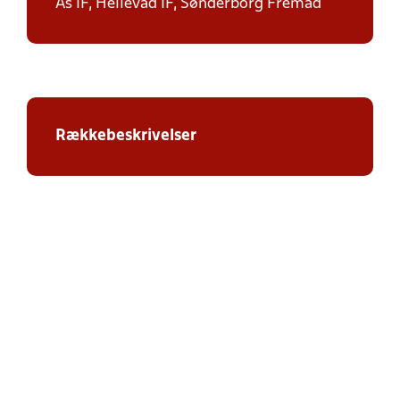
As IF, Hellevad IF, Sønderborg Fremad
Rækkebeskrivelser