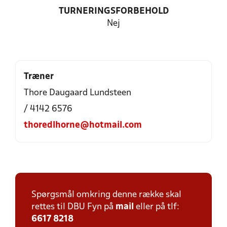
TURNERINGSFORBEHOLD
Nej
Træner
Thore Daugaard Lundsteen
/ 4142 6576
thoredlhorne@hotmail.com
Spørgsmål omkring denne række skal
rettes til DBU Fyn på
mail
eller på tlf:
6617 8218