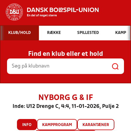
Hvad vil du søge efter?
KLUB/HOLD
RÆKKE
SPILLESTED
KAMP
INDHOLD OG NYHEDER
Find en klub eller et hold
STILLINGER, RESULTATER, KLUBBER OG
HOLD
NYBORG G & IF
Inde: U12 Drenge C, 4:4, 11-01-2026, Pulje 2
INFO
KAMPPROGRAM
KARANTÆNER