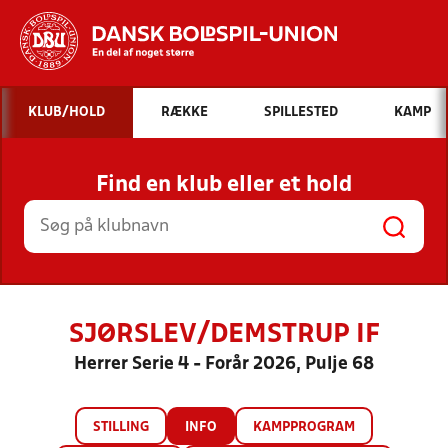
Hvad vil du søge efter?
KLUB/HOLD
RÆKKE
SPILLESTED
KAMP
INDHOLD OG NYHEDER
Find en klub eller et hold
STILLINGER, RESULTATER, KLUBBER OG
HOLD
SJØRSLEV/DEMSTRUP IF
Herrer Serie 4 - Forår 2026, Pulje 68
STILLING
INFO
KAMPPROGRAM