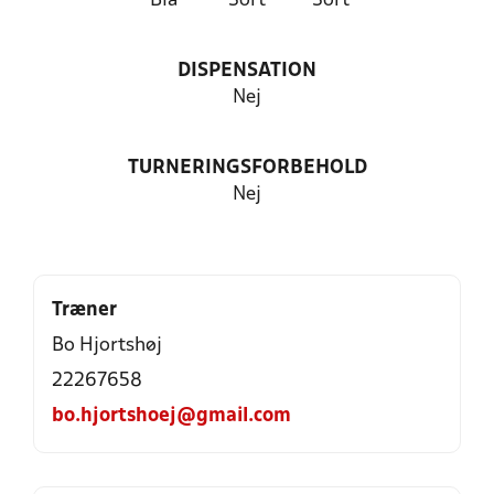
Blå
Sort
Sort
DISPENSATION
Nej
TURNERINGSFORBEHOLD
Nej
Træner
Bo Hjortshøj
22267658
bo.hjortshoej@gmail.com