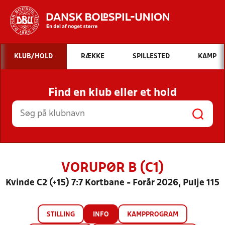
Hvad vil du søge efter?
KLUB/HOLD
RÆKKE
SPILLESTED
KAMP
INDHOLD OG NYHEDER
Find en klub eller et hold
STILLINGER, RESULTATER, KLUBBER OG
HOLD
VORUPØR B (C1)
Kvinde C2 (+15) 7:7 Kortbane - Forår 2026, Pulje 115
STILLING
INFO
KAMPPROGRAM