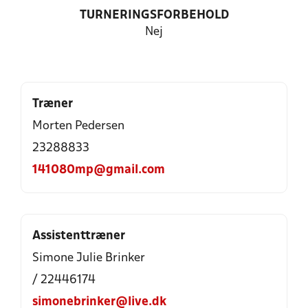
TURNERINGSFORBEHOLD
Nej
Træner
Morten Pedersen
23288833
141080mp@gmail.com
Assistenttræner
Simone Julie Brinker
/ 22446174
simonebrinker@live.dk