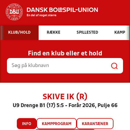
Hvad vil du søge efter?
KLUB/HOLD
RÆKKE
SPILLESTED
KAMP
INDHOLD OG NYHEDER
Find en klub eller et hold
STILLINGER, RESULTATER, KLUBBER OG
HOLD
SKIVE IK (R)
U9 Drenge B1 (17) 5:5 - Forår 2026, Pulje 66
INFO
KAMPPROGRAM
KARANTÆNER