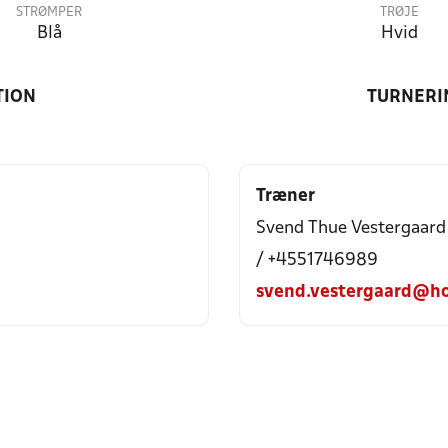
STRØMPER
TRØJE
Blå
Hvid
TION
TURNERI
Træner
Svend Thue Vestergaard
/ +4551746989
svend.vestergaard@ho