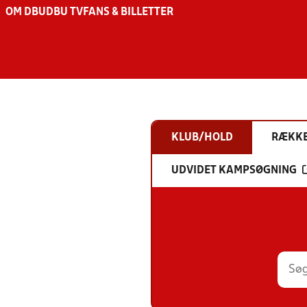
OM DBU
DBU TV
FANS & BILLETTER
KLUB/HOLD
RÆKK
UDVIDET KAMPSØGNING