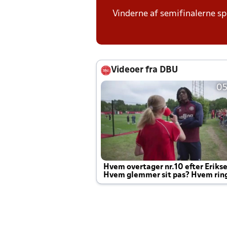
Vinderne af semifinalerne spi
Videoer fra DBU
05
Hvem overtager nr.10 efter Eriks
Hvem glemmer sit pas? Hvem rin
Joachim altid til efter kampe?