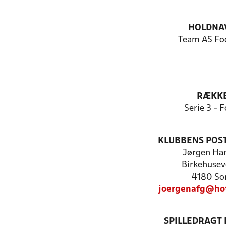
HOLDNA
Team AS Fo
RÆKK
Serie 3 - F
KLUBBENS POS
Jørgen Ha
Birkehusev
4180 So
joergenafg@ho
SPILLEDRAGT