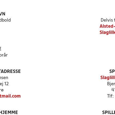
VN
dbold
Delvis
Alsted
Slaglil
E
orår
TADRESSE
SP
nsen
Slaglil
ej 12
Bje
rø
4
tmail.com
Tlf
 HJEMME
SPIL