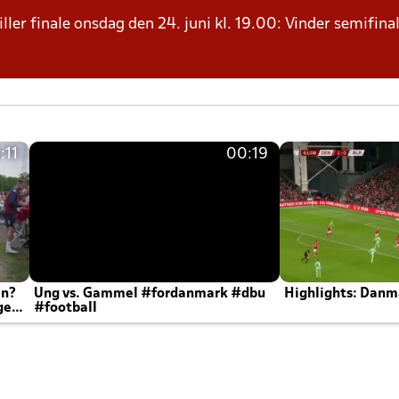
ller finale onsdag den 24. juni kl. 19.00: Vinder semifinal
:11
00:19
en?
Ung vs. Gammel #fordanmark #dbu
Highlights: Danma
ger
#football