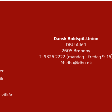
Dansk Boldspil-Union
DBU Allé 1
2605 Brøndby
T: 4326 2222 (mandag - fredag 9-16
M:
dbu@dbu.dk
ger
ik
 vilkår