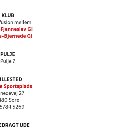
KLUB
 fusion mellem
-Fjenneslev GI
le-Bjernede GI
PULJE
Pulje 7
ILLESTED
le Sportsplads
rnedevej 27
180 Sorø
: 5784 5269
LEDRAGT UDE