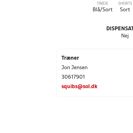
TRØJE
SHORTS
Blå/Sort
Sort
DISPENSA
Nej
Træner
Jon Jensen
30617901
squibs@sol.dk