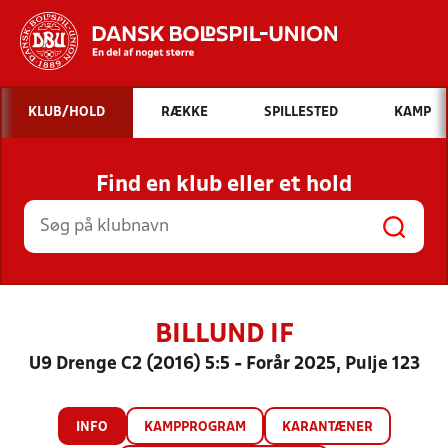
Hvad vil du søge efter?
KLUB/HOLD
RÆKKE
SPILLESTED
KAMP
INDHOLD OG NYHEDER
Find en klub eller et hold
STILLINGER, RESULTATER, KLUBBER OG
HOLD
BILLUND IF
U9 Drenge C2 (2016) 5:5 - Forår 2025, Pulje 123
INFO
KAMPPROGRAM
KARANTÆNER