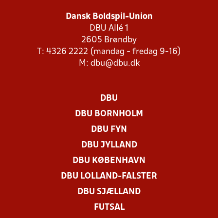
Dansk Boldspil-Union
DBU Allé 1
2605 Brøndby
T: 4326 2222 (mandag - fredag 9-16)
M:
dbu@dbu.dk
DBU
DBU BORNHOLM
DBU FYN
DBU JYLLAND
DBU KØBENHAVN
DBU LOLLAND-FALSTER
DBU SJÆLLAND
FUTSAL