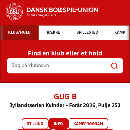
Hvad vil du søge efter?
KLUB/HOLD
RÆKKE
SPILLESTED
KAMP
INDHOLD OG NYHEDER
Find en klub eller et hold
STILLINGER, RESULTATER, KLUBBER OG
HOLD
GUG B
Jyllandsserien Kvinder - Forår 2026, Pulje 253
STILLING
INFO
KAMPPROGRAM