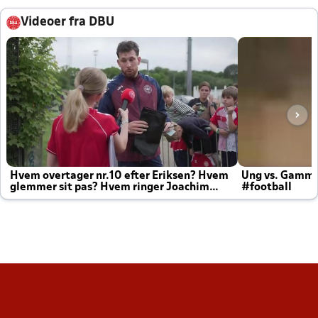
Videoer fra DBU
Hvem overtager nr.10 efter Eriksen? Hvem
Ung vs. Gamm
glemmer sit pas? Hvem ringer Joachim
#football
altid til efter kampe?